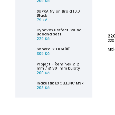
209 Kč
SUPRA Nylon Braid 10.0
Black
79 Kč
Dynavox Perfect Sound
Banana Set I.
220
229 Kč
220 
Mol
Sonero S-OCA001
309 Kč
Project - Řemínek Ø 2
mm / Ø 301 mm kulatý
200 Kč
Inakustik EXCELLENC MSR
208 Kč