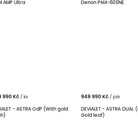
M AMP Ultra
Denon PMA-600NE
9 990 Kč
949 990 Kč
/ ks
/ pár
IALET - ASTRA OdP (With gold
DEVIALET - ASTRA DUAL 
sh)
Gold leaf)