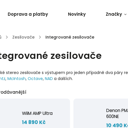
Doprava a platby
Novinky
Značky
ů
/
Zesilovače
/
Integrované zesilovače
tegrované zesilovače
cké stereo zesilovače s výstupem pro jeden případně dva páry
ntz
,
McIntosh
,
Octave
,
NAD
a dalších.
rodávanější
Denon PM
WiiM AMP Ultra
600NE
14 890 Kč
10 490 K