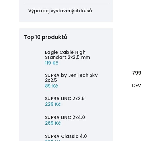
ROKSAN
4
Výprodej vystavených kusů
Rose
1
Rotel
8
Ruark Audio
1
SMSL
1
Top 10 produktů
Sonos
1
SVS
1
Eagle Cable High
System ONE
1
Standart 2x2,5 mm
Topping
119 Kč
2
WiiM
5
799
SUPRA by JenTech Sky
2x2.5
DEV
89 Kč
SUPRA LINC 2x2.5
229 Kč
SUPRA LINC 2x4.0
269 Kč
SUPRA Classic 4.0