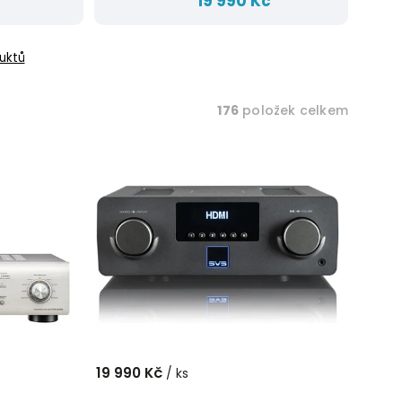
19 990 Kč
uktů
176
položek celkem
19 990 Kč
/ ks