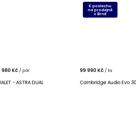
K poslechu
na prodejně
v Brně
 980 Kč
99 990 Kč
/ pár
/ ks
IALET - ASTRA DUAL
Cambridge Audio Evo 3