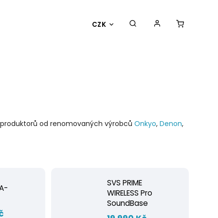
CZK
 reproduktorů od renomovaných výrobců
Onkyo
,
Denon
,
SVS PRIME
A-
WIRELESS Pro
SoundBase
č