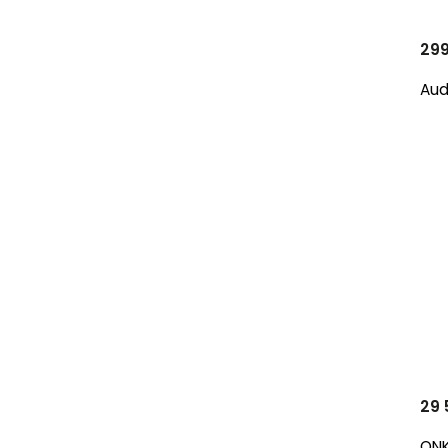
299
Aud
29 
ON