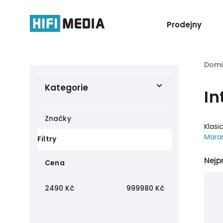
Prodejny
Dom
Kategorie
In
Značky
Klasi
Mara
Filtry
Nejp
Cena
2490
Kč
999980
Kč