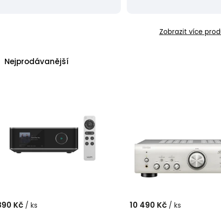
Zobrazit více prod
Nejprodávanější
Nejlevnější
Nejdražší
Abecedně
890 Kč
10 490 Kč
/ ks
/ ks