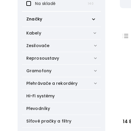
Na skladě
140
Značky
Accuphase
0
Kabely
Advance Paris
11
Arcam
8
Zesilovače
Audio Research
1
AVIDHIFI
Reprosoustavy
1
Bluesound
1
Gramofony
Bluesound Professional
2
C.E.C.
2
Přehrávače a rekordéry
Cabasse
1
Cambridge Audio
5
Hi-Fi systémy
CARY AUDIO
5
DALI
1
Převodníky
Denon
5
Devialet
5
Síťové pračky a filtry
14 
Dynavox
2