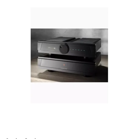
C.E.C.
1
Cambridge Audio
1
CARY AUDIO
8
CLASSE
1
Clearaudio
1
Dynavox - Sintron Distribution GmbH
1
EMOTIVA
1
EverSolo
1
Fosi
2
Gryphon
4
CHORD ELECTRONICS
6
Marantz
1
McIntosh
7
NAD
2
NAIM
9
NorStone
2
Octave Audio
5
Onkyo
1
Pathos
1