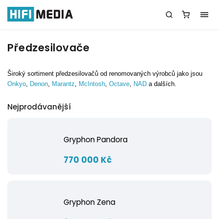
Předzesilovače
Široký sortiment předzesilovačů od renomovaných výrobců jako
jsou
Onkyo
,
Denon
,
Marantz
,
McIntosh
,
Octave
,
NAD
a dalších.
Nejprodávanější
Gryphon Pandora
770 000 Kč
Gryphon Zena