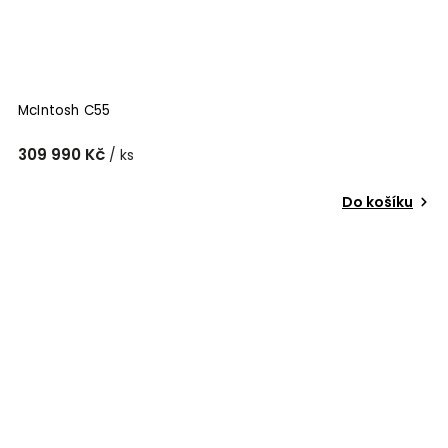
McIntosh C55
309 990 Kč
/ ks
Do košíku