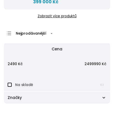
399 000 Kč
Zobrazit více produktů
Nejprodávanější
Nejlevnější
Cena
Nejdražší
Abecedně
2490
Kč
2499990
Kč
Na skladě
62
Značky
Advance Paris
4
Audio Research
3