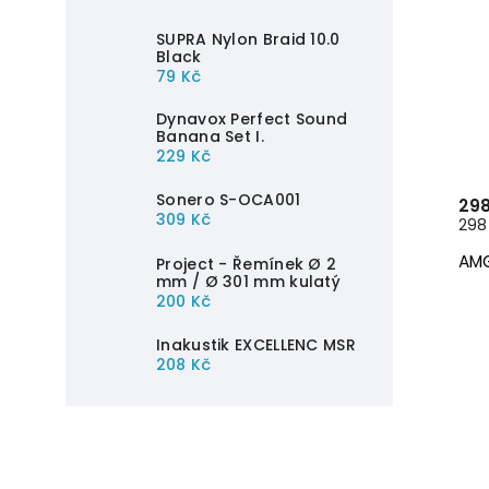
SUPRA Nylon Braid 10.0
Black
79 Kč
Dynavox Perfect Sound
Banana Set I.
229 Kč
Sonero S-OCA001
298
309 Kč
298 
AMG
Project - Řemínek Ø 2
mm / Ø 301 mm kulatý
200 Kč
Inakustik EXCELLENC MSR
208 Kč