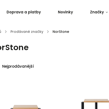
Doprava a platby
Novinky
Značky
ů
/
Prodávané značky
/
NorStone
orStone
Nejprodávanější
Nejlevnější
Nejdražší
Abecedně