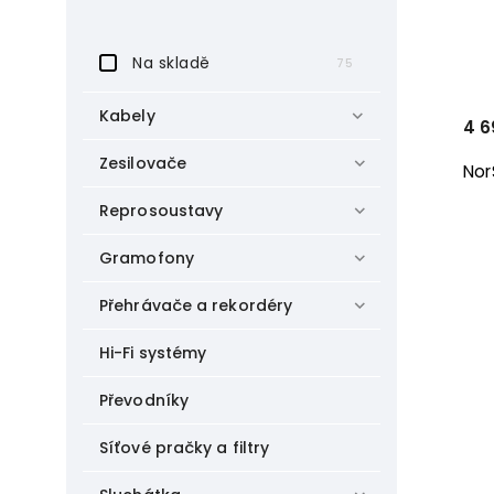
Na skladě
75
Kabely
4 6
Zesilovače
Nor
Reprosoustavy
Gramofony
Přehrávače a rekordéry
Hi-Fi systémy
Převodníky
Síťové pračky a filtry