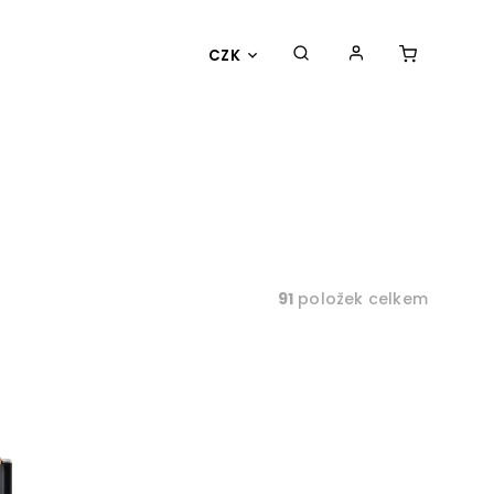
CZK
91
položek celkem