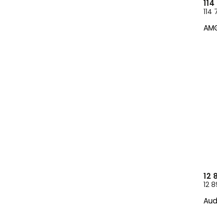
114
114 
AMG
12 
12 8
Aud