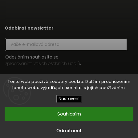
Odebírat newsletter
Odesláním souhlasíte se
zpracováním vašich osobních údajů
.
Přihlásit se
Tento web používá soubory cookie. Dalším procházením
tohoto webu vyjadřujete souhlas s jejich používáním.
Nastavení
Copyright 2026
HIFI MEDIA
. Všechna práva vyhrazena.
Upravit nastavení cookies
Souhlasím
Vytvořil
Shoptet
| Design
Shoptak.cz
Odmítnout