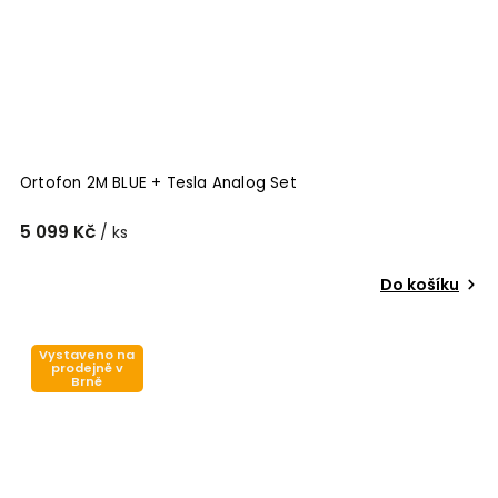
Ortofon 2M BLUE + Tesla Analog Set
5 099 Kč
/ ks
Do košíku
Vystaveno na
prodejně v
Brně