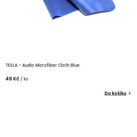
Tonar
2
Tonar International B.V.
67
Triangle
2
TESLA - Audio Microfiber Cloth Blue
49 Kč
/ ks
Do košíku