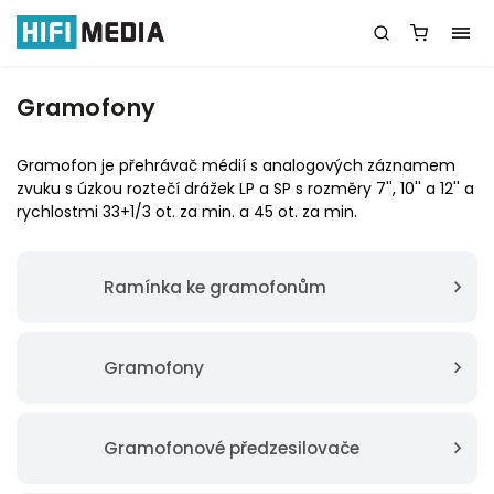
Gramofony
Gramofon je přehrávač médií s analogových záznamem
zvuku s úzkou roztečí drážek LP a SP s rozměry 7'', 10'' a 12'' a
rychlostmi 33+1/3 ot. za min. a 45 ot. za min.
Ramínka ke gramofonům
Gramofony
Gramofonové předzesilovače