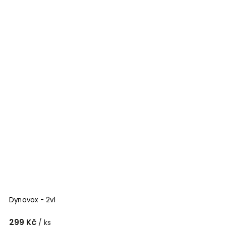
Dynavox - 2v1
299 Kč
/ ks