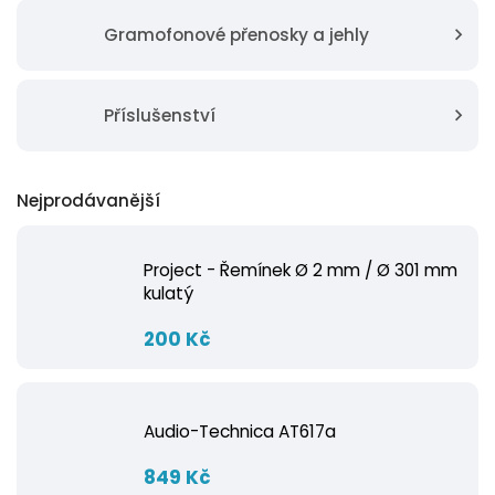
Gramofonové přenosky a jehly
Příslušenství
Nejprodávanější
Project - Řemínek Ø 2 mm / Ø 301 mm
kulatý
200 Kč
Audio-Technica AT617a
849 Kč