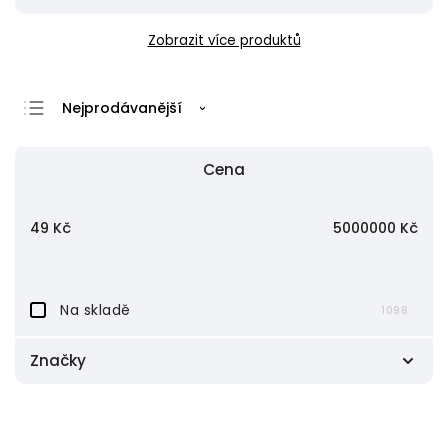
Zobrazit více produktů
Nejprodávanější
Nejlevnější
Cena
Nejdražší
Abecedně
49
Kč
5000000
Kč
Na skladě
1098
Značky
Analogis
29
AQ
1
Astat Premium
1