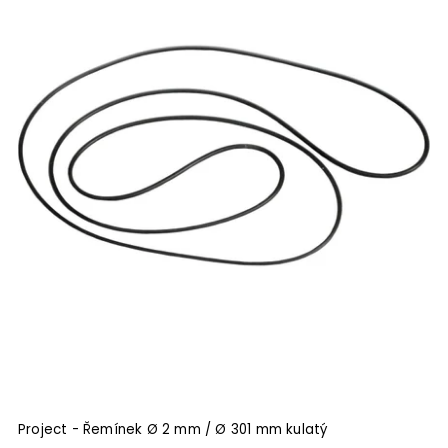
Audio Anatomy
18
Audio-Technica
12
Audioquest
11
AVIDHIFI
13
Blue Aura
6
Cambridge Audio
3
Clearaudio
159
Degritter
6
Denon
4
Dual
49
Dynavox
21
Dynavox - Sintron Distribution GmbH
29
EAT
30
Elecaudio
1
Elektronika Praha
66
FLUX Hifi
7
Fosi
2
Future-thi * Perfect Things
1
Project - Řemínek Ø 2 mm / Ø 301 mm kulatý
Gold Note
7