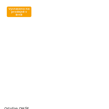
Vystaveno na
prodejně v
Brně
Ortofon OM 5E