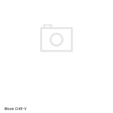
Grimani
15
Klipsch
7
Monitor Audio
2
Sonance
7
Sonus Faber
1
Blaze CiX6-V