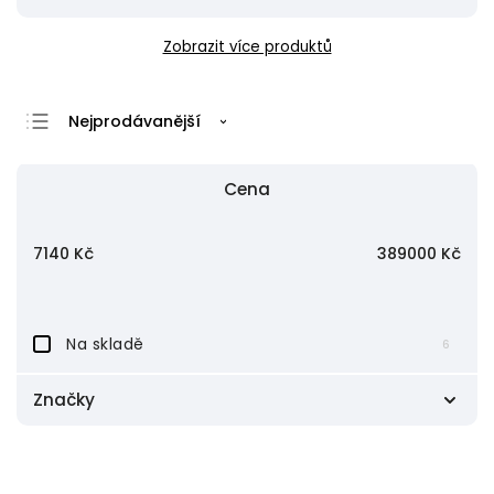
Zobrazit více produktů
Nejprodávanější
Nejlevnější
Cena
Nejdražší
Abecedně
7140
Kč
389000
Kč
Na skladě
6
Značky
BEC
5
Blaze Audio
9
Electro-Voice
6