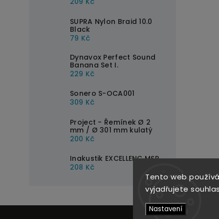
209 Kč
SUPRA Nylon Braid 10.0
Black
79 Kč
Dynavox Perfect Sound
Banana Set I.
229 Kč
Sonero S-OCA001
309 Kč
Project - Řemínek Ø 2
mm / Ø 301 mm kulatý
200 Kč
Inakustik EXCELLENC MSR
208 Kč
Tento web používá
vyjadřujete souhlas
Nastavení