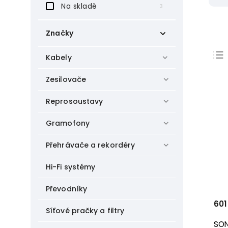
Na skladě
3
Značky
InFocus
1
Kabely
Panasonic
1
Sony
3
Zesilovače
SONY
1
Reprosoustavy
Gramofony
Přehrávače a rekordéry
Hi-Fi systémy
Převodníky
601
Síťové pračky a filtry
SO