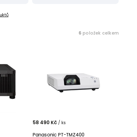
uktů
6
položek celkem
58 490 Kč
/ ks
Panasonic PT-TMZ400