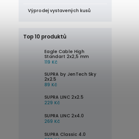
Výprodej vystavených kusů
Top 10 produktů
Eagle Cable High
Standart 2x2,5 mm
119 Kč
SUPRA by JenTech Sky
2x2.5
89 Kč
SUPRA LINC 2x2.5
229 Kč
SUPRA LINC 2x4.0
269 Kč
SUPRA Classic 4.0