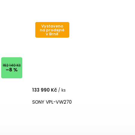
Vystaveno
na prodejně
v Brně
162 140 Kč
–8 %
133 990 Kč
/ ks
SONY VPL-VW270