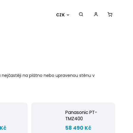
CZK
zu nejčastěji na plátno nebo upravenou stěnu v
-
Panasonic PT-
TMZ400
 Kč
58 490 Kč