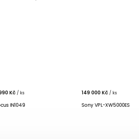
990 Kč
149 000 Kč
/ ks
/ ks
ocus IN1049
Sony VPL-XW5000ES