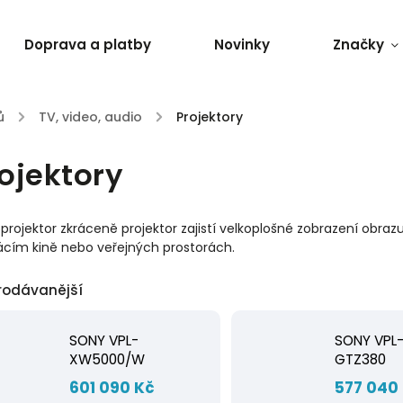
Doprava a platby
Novinky
Značky
ů
/
TV, video, audio
/
Projektory
ojektory
projektor zkráceně projektor zajistí velkoplošné zobrazení obra
cím kině nebo veřejných prostorách.
rodávanější
SONY VPL-
SONY VPL
XW5000/W
GTZ380
601 090 Kč
577 040