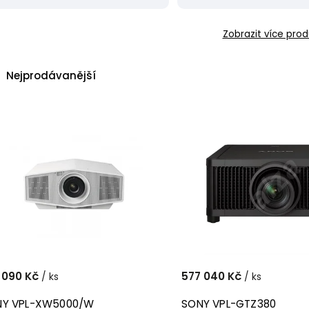
Zobrazit více prod
Nejprodávanější
Nejlevnější
Nejdražší
Abecedně
 090 Kč
577 040 Kč
/ ks
/ ks
NY VPL-XW5000/W
SONY VPL-GTZ380