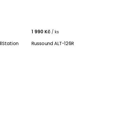
1 990 Kč
/ ks
lStation
Russound ALT-126R