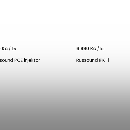
0 Kč
6 990 Kč
/ ks
/ ks
sound POE injektor
Russound IPK-1