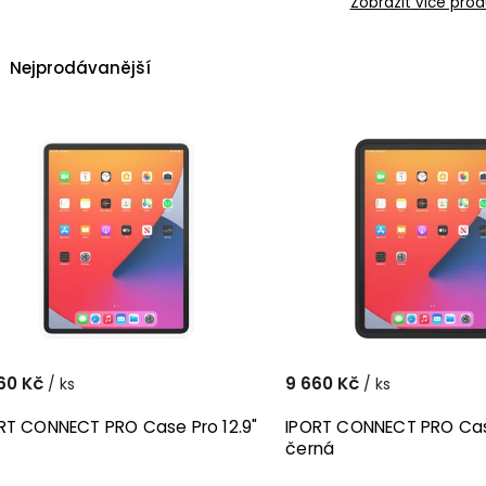
Zobrazit více prod
Nejprodávanější
Nejlevnější
Nejdražší
Abecedně
60 Kč
9 660 Kč
/ ks
/ ks
RT CONNECT PRO Case Pro 12.9"
IPORT CONNECT PRO Case
černá