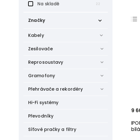
Na skladě
22
Značky
Bluesound Professional
2
Kabely
iPORT
9
MIKROTIK
1
Zesilovače
Russound
13
Sonos
Reprosoustavy
1
Gramofony
Přehrávače a rekordéry
Hi-Fi systémy
9 6
Převodníky
IPO
bílá
Síťové pračky a filtry