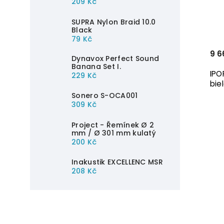
209 Kč
SUPRA Nylon Braid 10.0
Black
79 Kč
9 6
Dynavox Perfect Sound
Banana Set I.
IPO
229 Kč
bie
Sonero S-OCA001
309 Kč
Project - Řemínek Ø 2
mm / Ø 301 mm kulatý
200 Kč
Inakustik EXCELLENC MSR
208 Kč