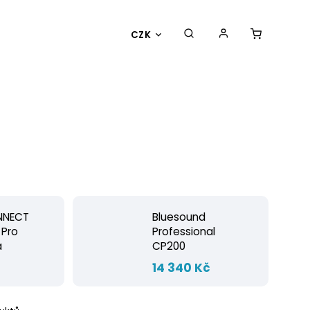
CZK
NNECT
Bluesound
 Pro
Professional
á
CP200
č
14 340 Kč