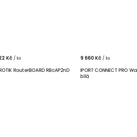
22 Kč
9 660 Kč
/ ks
/ ks
ROTIK RouterBOARD RBcAP2nD
IPORT CONNECT PRO Wal
bílá