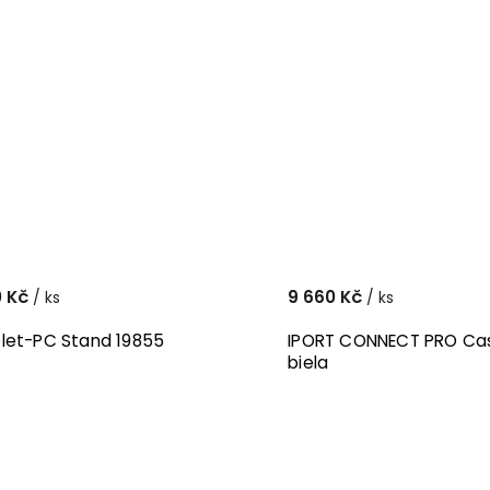
0 Kč
9 660 Kč
/ ks
/ ks
let-PC Stand 19855
IPORT CONNECT PRO Case 
biela