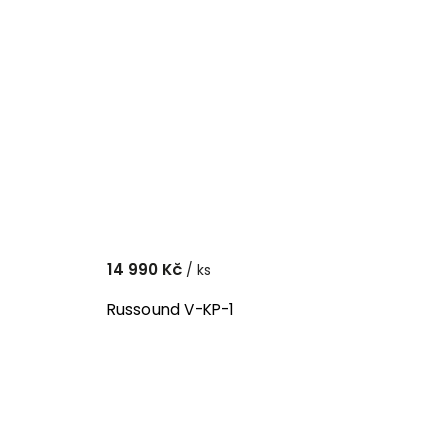
14 990 Kč
/ ks
Russound V-KP-1