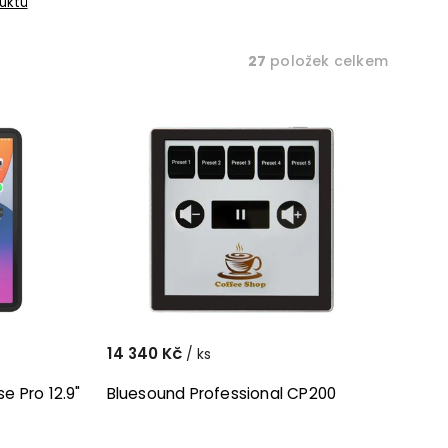
uktů
27
položek celkem
14 340 Kč
/ ks
 Pro 12.9"
Bluesound Professional CP200