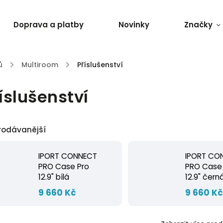
Doprava a platby
Novinky
Značky
ů
/
Multiroom
/
Příslušenství
íslušenství
rodávanější
IPORT CONNECT
IPORT CO
PRO Case Pro
PRO Case
12.9" bílá
12.9" čern
9 660 Kč
9 660 K