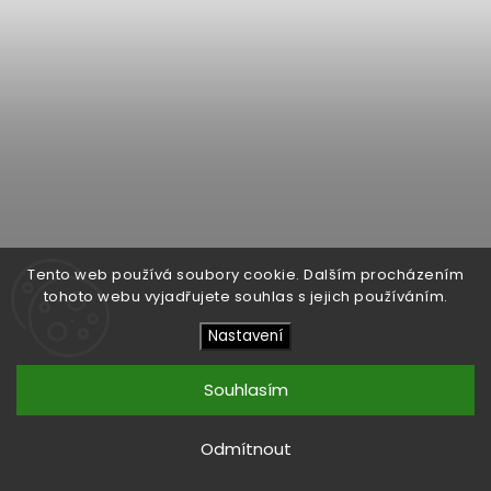
Tento web používá soubory cookie. Dalším procházením
tohoto webu vyjadřujete souhlas s jejich používáním.
Nastavení
Pro-Ject Leather It G- podložka kožená
Souhlasím
1 290 Kč
/ ks
Detail
Odmítnout