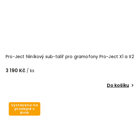
Pro-Ject hliníkový sub-talíř pro gramofony Pro-Ject X1 a X2
3 190 Kč
/ ks
Do košíku
Vystaveno na
prodejně v
Brně