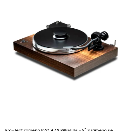
Pro-Ject rameno EVO 9 AS PREMIUM - 9" S rameno se