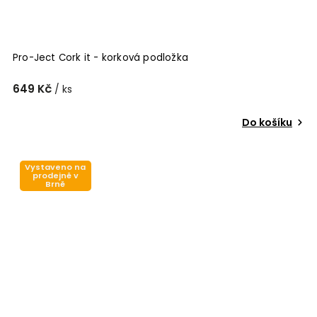
Pro-Ject Cork it - korková podložka
649 Kč
/ ks
Do košíku
Vystaveno na
prodejně v
Brně