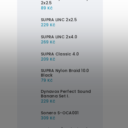
2x2.5
89 Kč
SUPRA LINC 2x2.5
229 Kč
SUPRA LINC 2x4.0
269 Kč
SUPRA Classic 4.0
209 Kč
SUPRA Nylon Braid 10.0
Black
79 Kč
Dynavox Perfect Sound
Banana Set I.
229 Kč
Sonero S-OCA001
309 Kč