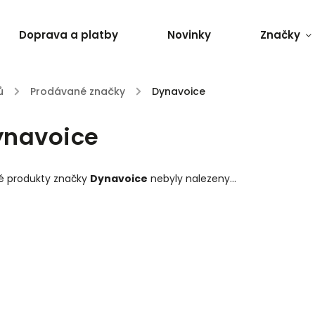
Doprava a platby
Novinky
Značky
ů
/
Prodávané značky
/
Dynavoice
ynavoice
é produkty značky
Dynavoice
nebyly nalezeny...