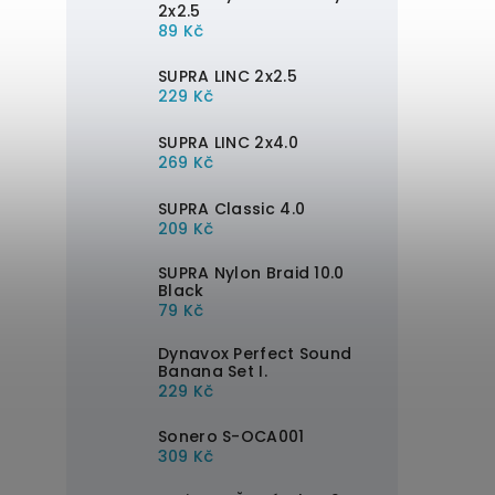
2x2.5
89 Kč
SUPRA LINC 2x2.5
229 Kč
SUPRA LINC 2x4.0
269 Kč
SUPRA Classic 4.0
209 Kč
SUPRA Nylon Braid 10.0
Black
79 Kč
Dynavox Perfect Sound
Banana Set I.
229 Kč
Sonero S-OCA001
309 Kč