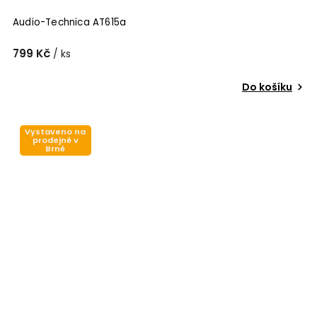
Audio-Technica AT615a
799 Kč
/ ks
Do košíku
Vystaveno na
prodejně v
Brně