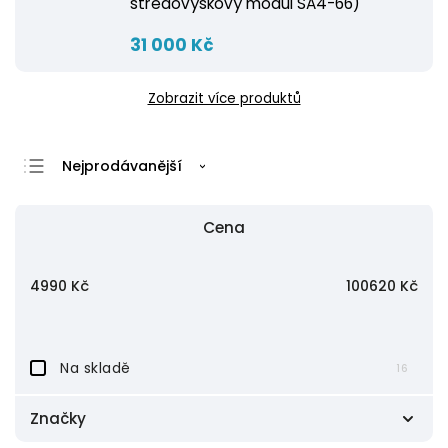
středovýškový modul SA4-66)
31 000 Kč
Zobrazit více produktů
Nejprodávanější
Nejlevnější
Cena
Nejdražší
Abecedně
4990
Kč
100620
Kč
Na skladě
16
Značky