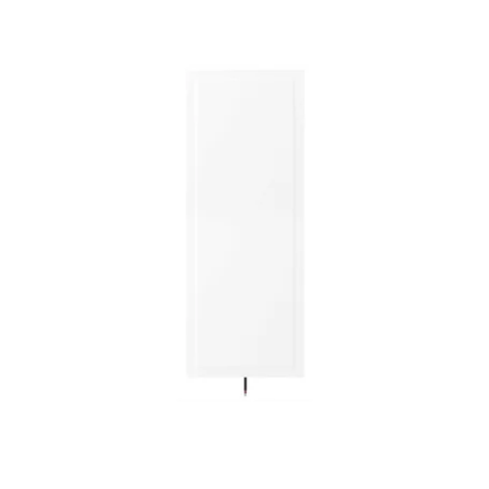
Artcoustic
4
Audio Pro Business
1
Biamp Systems
2
Bowers & Wilkins
6
Cabasse
1
Cloud
1
DALI
1
Dynaudio
1
Electro-Voice
2
FOCAL
3
JBL
2
Klipsch
3
Lyngdorf
1
Monitor Audio
2
PSB
2
Q Acoustics
1
Sonance
3
Sonus Faber
1