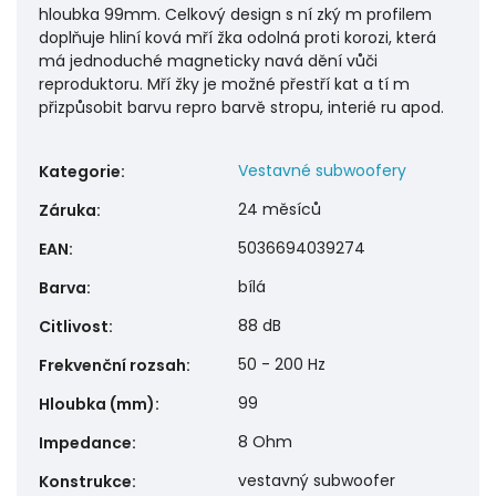
hloubka 99mm. Celkový design s ní zký m profilem
doplňuje hliní ková mří žka odolná proti korozi, která
má jednoduché magneticky navá dění vůči
reproduktoru. Mří žky je možné přestří kat a tí m
přizpůsobit barvu repro barvě stropu, interié ru apod.
Vestavné subwoofery
Kategorie
:
24 měsíců
Záruka
:
5036694039274
EAN
:
bílá
Barva
:
88 dB
Citlivost
:
50 - 200 Hz
Frekvenční rozsah
:
99
Hloubka (mm)
:
8 Ohm
Impedance
:
vestavný subwoofer
Konstrukce
: