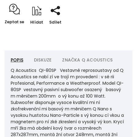
Zeptat se
Hlídat
Sdílet
POPIS
DISKUZE
ZNAČKA
Q ACOUSTICS
Q Acoustics QI-80SP Vestavné reprosoustavy od Q
Acoustics se nabí zí ve trojí m provedení : v sé rii
Profesional, Performance a Weatherproof. Model QI-
80SP vestavný pasivní subwoofer osazený basový
m měničem 200mm o vý konu až 100 Watt.
Subwoofer disponuje vysoce kvalitní mi ní
zkofrekvenční mi basový m měničem Q Nano s
vysokou hustotou Nano-Particle s vý konou cí vkou a
magnetem pro ní zké zkreslení a vysoký vý kon. Krycí
mří žka má obdelní kový tvar o rozměrech
287x287mm, montá žní otvor 248mm, montá žní