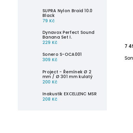
SUPRA Nylon Braid 10.0
Black
79 Kč
Dynavox Perfect Sound
Banana Set I.
229 Kč
7 4
Sonero S-OCA001
309 Kč
Project - Řemínek Ø 2
mm / Ø 301 mm kulatý
200 Kč
Inakustik EXCELLENC MSR
208 Kč