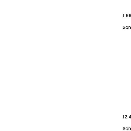
1 9
Son
12 
Son