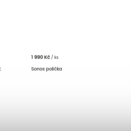
1 990 Kč
/ ks
t
Sonos polička