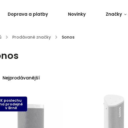
Doprava a platby
Novinky
Značky
ů
/
Prodávané značky
/
Sonos
onos
Nejprodávanější
Nejlevnější
Nejdražší
K poslechu
na prodejně
Abecedně
v Brně