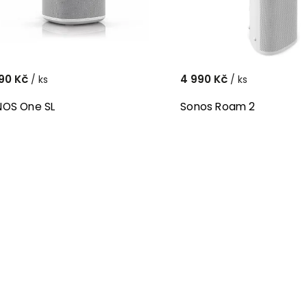
90 Kč
4 990 Kč
/ ks
/ ks
OS One SL
Sonos Roam 2