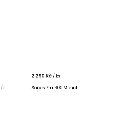
2 290 Kč
/ ks
pár
Sonos Era 300 Mount