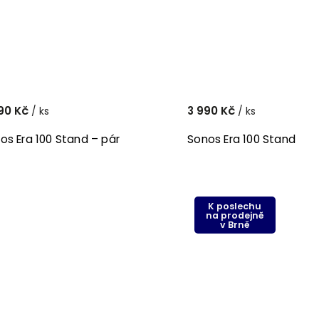
90 Kč
3 990 Kč
/ ks
/ ks
Sonos Era 100 Stand – pár
Sonos Era 100 Stand
K poslechu
na prodejně
v Brně