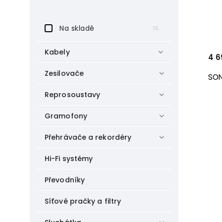
Na skladě
15
Kabely
4 6
Zesilovače
SON
Reprosoustavy
Gramofony
Přehrávače a rekordéry
Hi-Fi systémy
Převodníky
Síťové pračky a filtry