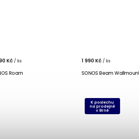
90 Kč
1 990 Kč
/ ks
/ ks
NOS Roam
SONOS Beam Wallmoun
K poslechu
na prodejně
v Brně