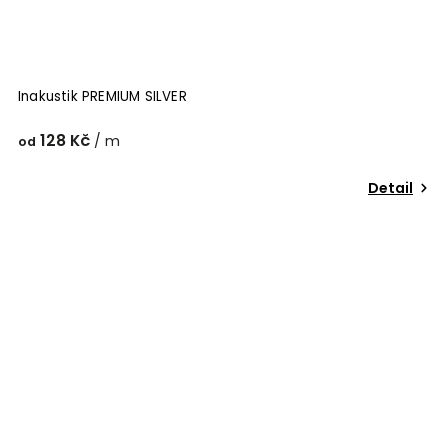
Inakustik PREMIUM SILVER
128 Kč
/ m
od
Detail