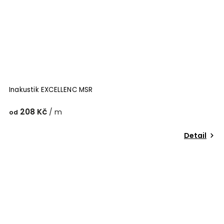
Inakustik EXCELLENC MSR
208 Kč
/ m
od
Detail