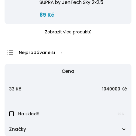
SUPRA by JenTech Sky 2x2.5
89 Kč
Zobrazit více produktů
Nejprodávanější
Nejlevnější
Cena
Nejdražší
Abecedně
33
Kč
1040000
Kč
Na skladě
206
Značky