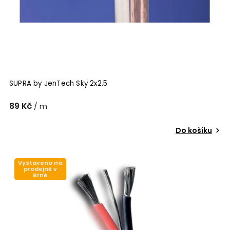
SUPRA by JenTech Sky 2x2.5
89 Kč
/ m
Do košíku
Vystaveno na
prodejně v
Brně