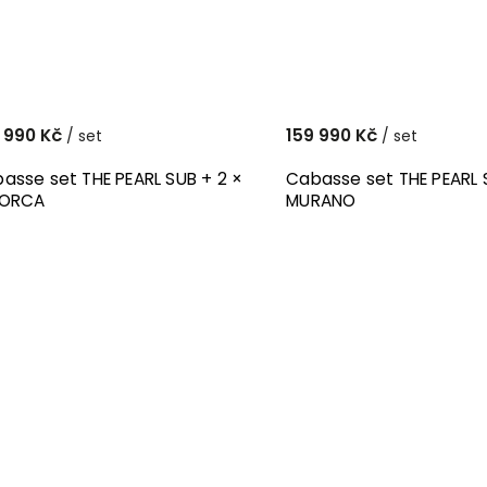
 990 Kč
159 990 Kč
/ set
/ set
asse set THE PEARL SUB + 2 ×
Cabasse set THE PEARL 
NORCA
MURANO