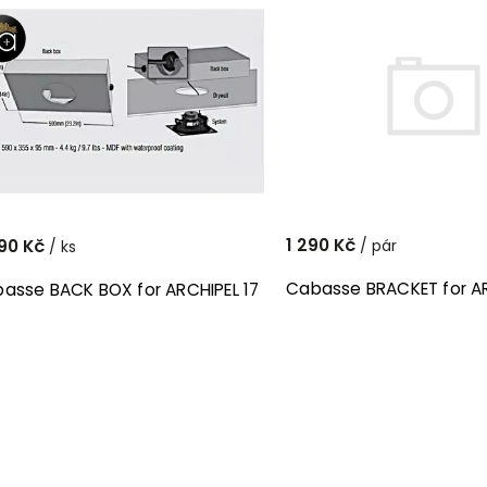
Abecedně
1 290 Kč
90 Kč
/ pár
/ ks
Cabasse BRACKET for AR
asse BACK BOX for ARCHIPEL 17