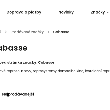
Doprava a platby
Novinky
Značky
ů
/
Prodávané značky
/
Cabasse
abasse
vá stránka značky:
Cabasse
ové reprosoustavy, reprosystémy domácího kina, instalační repro
Nejprodávanější
Nejlevnější
Nejdražší