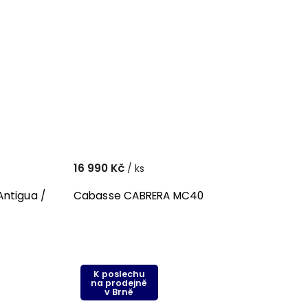
16 990 Kč
/ ks
ntigua /
Cabasse CABRERA MC40
K poslechu
na prodejně
v Brně