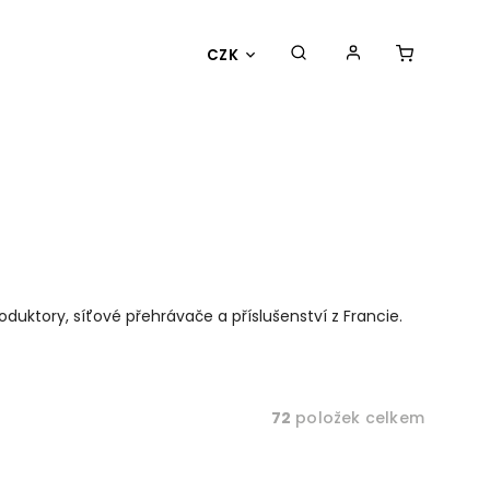
CZK
duktory, síťové přehrávače a příslušenství z Francie.
72
položek celkem