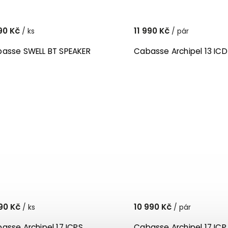
90 Kč
11 990 Kč
/ ks
/ pár
asse SWELL BT SPEAKER
Cabasse Archipel 13 ICD
90 Kč
10 990 Kč
/ ks
/ pár
asse Archipel 17 ICPS
Cabasse Archipel 17 ICP