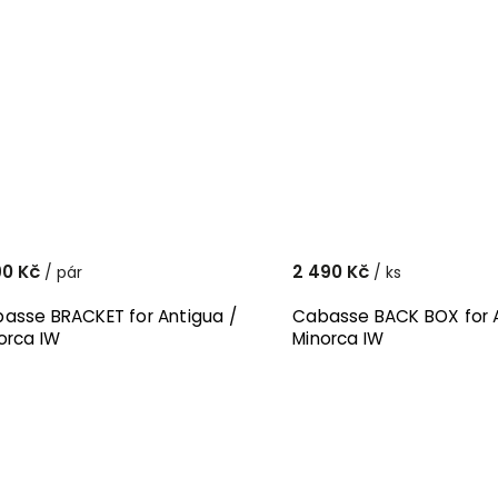
90 Kč
2 490 Kč
/ pár
/ ks
asse BRACKET for Antigua /
Cabasse BACK BOX for A
orca IW
Minorca IW