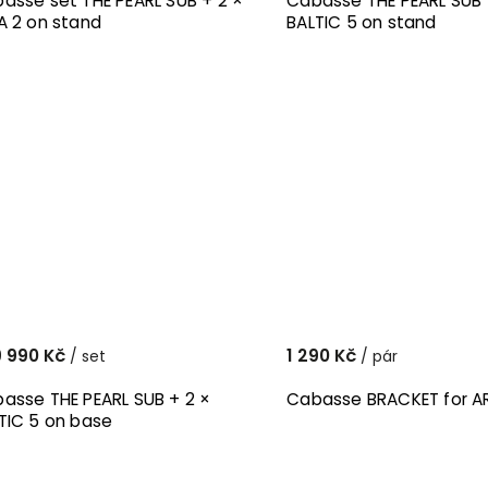
asse set THE PEARL SUB + 2 ×
Cabasse THE PEARL SUB 
A 2 on stand
BALTIC 5 on stand
 990 Kč
1 290 Kč
/ set
/ pár
asse THE PEARL SUB + 2 ×
Cabasse BRACKET for AR
TIC 5 on base