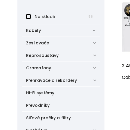
Na skladě
58
Kabely
Zesilovače
Reprosoustavy
2 4
Gramofony
Cab
Přehrávače a rekordéry
Hi-Fi systémy
Převodníky
Síťové pračky a filtry