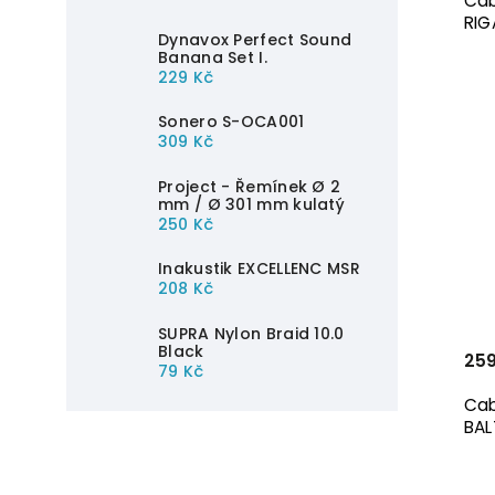
Cab
RIG
Dynavox Perfect Sound
Banana Set I.
229 Kč
Sonero S-OCA001
309 Kč
Project - Řemínek Ø 2
mm / Ø 301 mm kulatý
250 Kč
Inakustik EXCELLENC MSR
208 Kč
SUPRA Nylon Braid 10.0
Black
259
79 Kč
Cab
BAL