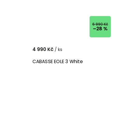
6 990 Kč
–28 %
4 990 Kč
/ ks
CABASSE EOLE 3 White