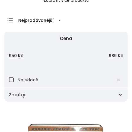
Zobrazit více produktů
Nejprodávanější
Nejlevnější
Cena
Nejdražší
Abecedně
950
Kč
989
Kč
Na skladě
10
Značky
ABC Record
10