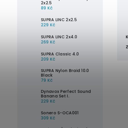
2x2.5
89 Kč
SUPRA LINC 2x2.5
229 Kč
SUPRA LINC 2x4.0
269 Kč
SUPRA Classic 4.0
209 Kč
SUPRA Nylon Braid 10.0
Black
79 Kč
Dynavox Perfect Sound
Banana Set I.
229 Kč
Sonero S-OCA001
309 Kč