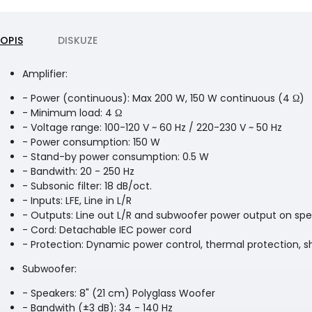
POPIS
DISKUZE
Amplifier:
- Power (continuous): Max 200 W, 150 W continuous (4 Ω)
- Minimum load: 4 Ω
- Voltage range: 100-120 V ~ 60 Hz / 220-230 V ~ 50 Hz
- Power consumption: 150 W
- Stand-by power consumption: 0.5 W
- Bandwith: 20 - 250 Hz
- Subsonic filter: 18 dB/oct.
- Inputs: LFE, Line in L/R
- Outputs: Line out L/R and subwoofer power output on spe
- Cord: Detachable IEC power cord
- Protection: Dynamic power control, thermal protection, sh
Subwoofer:
- Speakers: 8" (21 cm) Polyglass Woofer
- Bandwith (±3 dB): 34 - 140 Hz