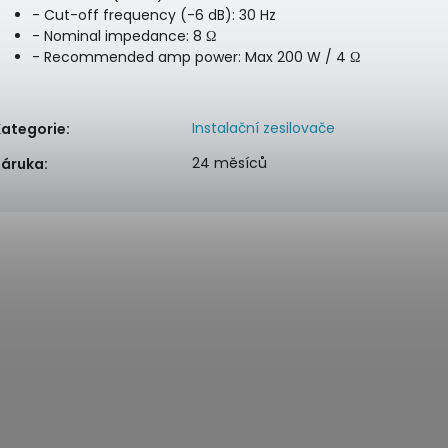
- Cut-off frequency (-6 dB): 30 Hz
- Nominal impedance: 8 Ω
- Recommended amp power: Max 200 W / 4 Ω
Instalační zesilovače
Kategorie
:
24 měsíců
Záruka
: