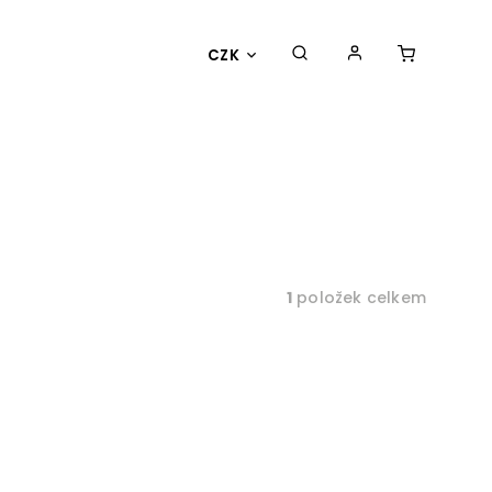
CZK
1
položek celkem