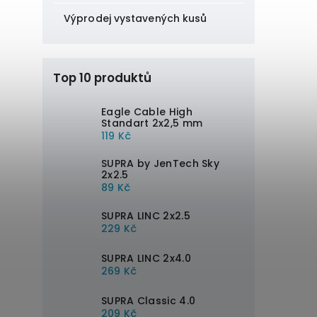
Výprodej vystavených kusů
Top 10 produktů
Eagle Cable High
Standart 2x2,5 mm
119 Kč
SUPRA by JenTech Sky
2x2.5
89 Kč
SUPRA LINC 2x2.5
229 Kč
SUPRA LINC 2x4.0
269 Kč
SUPRA Classic 4.0
209 Kč