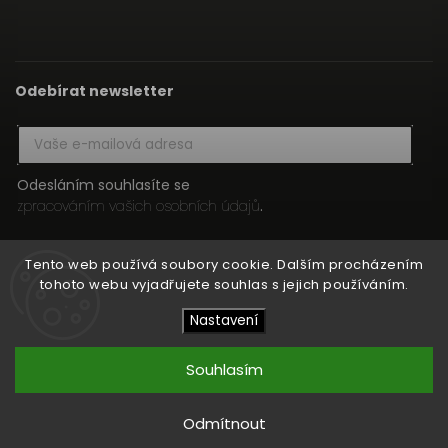
Odebírat newsletter
Odesláním souhlasíte se
zpracováním vašich osobních údajů
.
Přihlásit se
Tento web používá soubory cookie. Dalším procházením
tohoto webu vyjadřujete souhlas s jejich používáním.
Nastavení
Copyright 2026
HIFI MEDIA
. Všechna práva vyhrazena.
Upravit nastavení cookies
Souhlasím
Vytvořil
Shoptet
| Design
Shoptak.cz
Odmítnout