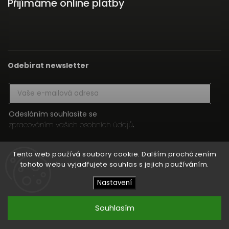
Přijímáme online platby
Odebírat newsletter
Odesláním souhlasíte se
zpracováním vašich osobních údajů
.
Přihlásit se
Tento web používá soubory cookie. Dalším procházením
tohoto webu vyjadřujete souhlas s jejich používáním.
Nastavení
Copyright 2026
HIFI MEDIA
. Všechna práva vyhrazena.
Upravit nastavení cookies
Souhlasím
Vytvořil
Shoptet
| Design
Shoptak.cz