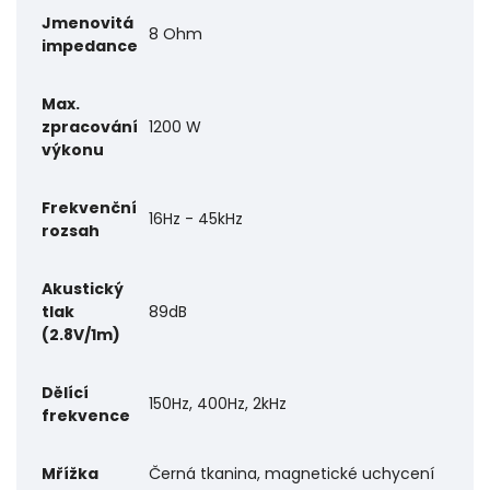
Jmenovitá
8 Ohm
impedance
Max.
zpracování
1200 W
výkonu
Frekvenční
16Hz - 45kHz
rozsah
Akustický
tlak
89dB
(2.8V/1m)
Dělící
150Hz, 400Hz, 2kHz
frekvence
Mřížka
Černá tkanina, magnetické uchycení