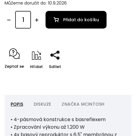
Můžeme doručit do:
10.9.2026
Přidat do košíku
Zeptat se
Hlídat
Sdílet
POPIS
DISKUZE
ZNAČKA
MCINTOSH
• 4-pásmová konstrukce s basreflexem
• Zpracování výkonu až 1.200 W
• 4x basový reproduktor s 6.5" membránou z