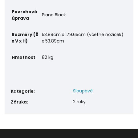
Povrchová
Piano Black
úprava
Rozměry (Š
53.89cm x 179.65cm (včetně nožiček)
x V x H)
x 53.89cm
Hmotnost
82 kg
Sloupové
Kategorie
:
2 roky
Záruka
: