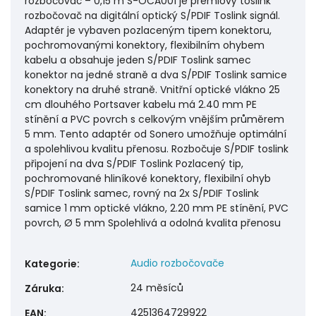
rozbočovač – 0,15 m S-OCA001 je prémiový toslink
rozbočovač na digitální optický S/PDIF Toslink signál.
Adaptér je vybaven pozlaceným tipem konektoru,
pochromovanými konektory, flexibilním ohybem
kabelu a obsahuje jeden S/PDIF Toslink samec
konektor na jedné straně a dva S/PDIF Toslink samice
konektory na druhé straně. Vnitřní optické vlákno 25
cm dlouhého Portsaver kabelu má 2.40 mm PE
stínění a PVC povrch s celkovým vnějším průměrem
5 mm. Tento adaptér od Sonero umožňuje optimální
a spolehlivou kvalitu přenosu. Rozbočuje S/PDIF toslink
připojení na dva S/PDIF Toslink Pozlacený tip,
pochromované hliníkové konektory, flexibilní ohyb
S/PDIF Toslink samec, rovný na 2x S/PDIF Toslink
samice 1 mm optické vlákno, 2.20 mm PE stínění, PVC
povrch, Ø 5 mm Spolehlivá a odolná kvalita přenosu
Audio rozbočovače
Kategorie
:
24 měsíců
Záruka
:
4251364729922
EAN
: