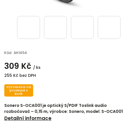
Kód:
AH1454
309 Kč
/ ks
255 Kč bez DPH
Vystaveno na
prodejně v
Brně
Sonero S-OCA001 je optický S/PDIF Toslink audio
rozbočovač – 0,15 m, výrobce: Sonero, model: S-OCA001
Detailní informace