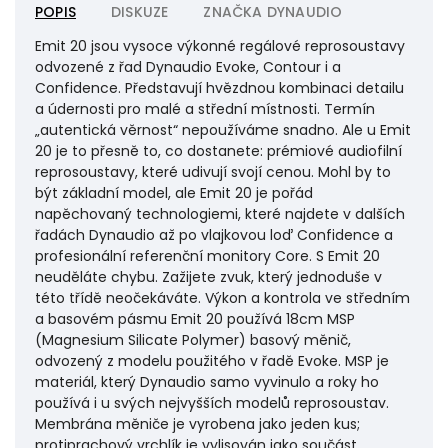
POPIS
DISKUZE
ZNAČKA
DYNAUDIO
Emit 20 jsou vysoce výkonné regálové reprosoustavy odvozené z řad Dynaudio Evoke, Contour i a Confidence. Představují hvězdnou kombinaci detailu a údernosti pro malé a střední místnosti. Termín „autentická věrnost“ nepoužíváme snadno. Ale u Emit 20 je to přesně to, co dostanete: prémiové audiofilní reprosoustavy, které udivují svojí cenou. Mohl by to být základní model, ale Emit 20 je pořád napěchovaný technologiemi, které najdete v dalších řadách Dynaudio až po vlajkovou loď Confidence a profesionální referenční monitory Core. S Emit 20 neuděláte chybu. Zažijete zvuk, který jednoduše v této třídě neočekáváte. Výkon a kontrola ve středním a basovém pásmu Emit 20 používá 18cm MSP (Magnesium Silicate Polymer) basový měnič, odvozený z modelu použitého v řadě Evoke. MSP je materiál, který Dynaudio samo vyvinulo a roky ho používá i u svých nejvyšších modelů reprosoustav. Membrána měniče je vyrobena jako jeden kus; protiprachový vrchlík je vylisován jako součást povrchu membrány, který hraje, což umožňuje pevné spojení s cívkou, která pohybuje s membránou dozadu a dopředu. Toto spojení uslyšíte v podobě špičkové kontroly a úrovně detailů v basových a středových frekvencích. Samotná cívka je hliníková, navinutá na dvouvrstvém nosiči ze skelných vláken. Hliníkový drát používá Dynaudio již dlouhou dobu a má pro to dobré důvody. Je lehký, takže nebrání jemným pohybům a na nosič lze navinout více závitů při dané délce drátu. To znamená, že dostaneme více magnetické síly. Více síly znamená větší údernost. Cívku Dynaudio ještě dále vytunilo potáhnutím hliníkového drátu mědí. V kombinaci s vrstveným feritovým magnetickým systémem a novým rámečkem dodává středobasový měnič Emit 20 s vysokým zdvihem veškerý basový výkon, který můžete chtít a to i ve vysokých hlasitostech. Střední pásmo (ve kterém „sídlí“ např. kytary, housle a také vokály) je přitom úžasně kontrolované. Výškový měnič vysoké úrovně Emit 20 používá výškový měnič Cerotar přímo z řady Dynaudio Evoke. Jde o konstrukci s 28mm měkkou kalotou, která obsahuje geniální vnitřní vrchlík Hexis. Lakovaná textilní kalota dodává sladce znějící výškové frekvence – všechnu tu otevřenost a detail, které máte dle interpretů slyšet na jejich nahrávkách. Hexis vyrovnává frekvenční odezvu a redukuje nechtěné rezonance pro dosažení překvapující jasnosti. Cerotar je poháněný vysoce výkonným keramickým magnetickým systémem Ferrite+ z uhličitanu strontnatého. Ten dodává výškovému měniči sílu, kterou potřebuje pro hlasitý přednes při zachování všech jemných nuancí. A to i při hlasitosti „cosetosakradějeusousedů“. A protože používá technologie z nejvyšší řady referenčních studiových monitorů Core, které profesionálové používají pro dlouhodobý intenzivní poslech, nebudete unaveni ani po dlouhých hodinách poslechu vaší oblíbené hudby. Jako pohon tohoto měniče slouží keramický magnetický systém Ferrite+ z uhličitanu strontnatého, který přináší vyšší citlivost, vylepšenou jasnost a přirozenou dynamickou odezvu. Výhybka Středobasový a výškový měnič má zakázkově navrženou výhybku od stejného týmu, který vyvíjel modely Heritage Special a Core. Naši vývojáři použili hybridní topologii prvního řádu a druhého řádu pro výškový, respektive středobasový měnič, což umožňuje dosáhnout výjimečnou úroveň kontroly chování každého měniče. Uslyšíte tak vše, co umělci chtěli, abyste slyšeli a to bez kompromisů. Působivé povrchové úpravy Emit 20 přichází v třech zakázkových provedeních laminátových povrchů – černé, bílé a vlašském ořechu – které elegantně doplňují čistý skandinávský design jejich skříní, navržených v dánské centrále Dynaudio. Součástí dodávky jsou také černé magnetické mřížky. Štědrou pozornost jsme věnovali také krycím kroužkům, které skrývají montážní vruty měničů. Jsou odlité jako jeden díl s integrovanou povrchovou úpravou v materiálu, takže je není nutné lakovat. Tím pádem jejich vzhled nedegraduje ani po mnoha letech. Pokud chcete regálové reprosoustavy audiofilní třídy pro stereo sestavu do středně velké místnosti nebo si libujete ve šťavnatějším zvuku ze zadních surroundů domácího kina, je Emit 20 ideální volbou. +Navržen a vyvinut v Dánsku Celá série Emit prošla poctivým testováním v prvotřídní laboratoři Jupiter v Dynaudio Labs. Inženýři zacházeli s těmito reproduktory stejně jako u jiných oceňovaných řadách Dynaudio. +Výškový měnič Cerotar Reproduktory Dynaudio Emit využívají vysoce uznávané výškové měniče Cerotar z vyšší série Evoke. Jde o kvalitní vysokofrekvenční měnič inspirovaný top-end modely z řady Confidence a Heritage Special. Zahrnuje také inovativní vnitřní vrchlík Hexis, který optimalizuje frekvenční rozsah a zamezuje nechtěným rezonancím. +Jednoduchý a čistý design Každý reproduktor série Emit byl navržen tak, aby svým vzhledem vyhovoval moderním standardům interiériového designu. Čisté linie, jednoduché povrchové provedení a minimalistický skandinávský vzhled - ať už si zvolíte klasickou stereo sestavu nebo vícekanálový systém. Emit 20 jsou vysoce výkonné regálové reprosoustavy odvozené z řad Dynaudio Evoke, Contour i a Confidence. Představují hvězdnou kombinaci detailu a údernosti pro malé a střední místnosti. Termín „autentická věrnost“ nepoužíváme snadno. Ale u Emit 20 je to přesně to, co dostanete: prémiové audiofilní reprosoustavy, které udivují svojí cenou. Mohl by to být základní model, ale Emit 20 je pořád napěchovaný technologiemi, které najdete v dalších řadách Dynaudio až po vlajkovou loď Confidence a profesionální referenční monitory Core. S Emit 20 neuděláte chybu. Zažijete zvuk, který jednoduše v této třídě neočekáváte. Výkon a kontrola ve středním a basovém pásmu Emit 20 používá 18cm MSP (Magnesium Silicate Polymer) basový měnič, odvozený z modelu použitého v řadě Evoke. MSP je materiál, který Dynaudio samo vyvinulo a roky ho používá i u svých nejvyšších modelů reprosoustav. Membrána měniče je vyrobena jako jeden kus; protiprachový vrchlík je vylisován jako součást povrchu membrány, který hraje, což umožňuje pevné spojení s cívkou, která pohybuje s membránou dozadu a dopředu. Toto spojení uslyšíte v podobě špičkové kontroly a úrovně detailů v basových a středových frekvencích. Samotná cívka je hliníková, navinutá na dvouvrstvém nosiči ze skelných vláken. Hliníkový drát používá Dynaudio již dlouhou dobu a má pro to dobré důvody. Je lehký, takže nebrání jemným pohybům a na nosič lze navinout více závitů při dané délce drátu. To znamená, že dostaneme více magnetické síly. Více síly znamená větší údernost. Cívku Dynaudio ještě dále vytunilo potáhnutím hliníkového drátu mědí. V kombinaci s vrstveným feritovým magnetickým systémem a novým rámečkem dodává středobasový měnič Emit 20 s vysokým zdvihem veškerý basový výkon, který můžete chtít a to i ve vysokých hlasitostech. Střední pásmo (ve kterém „sídlí“ např. kytary, housle a také vokály) je přitom úžasně kontrolované. Výškový měnič vysoké úrovně Emit 20 používá výškový měnič Cerotar přímo z řady Dynaudio Evoke. Jde o konstrukci s 28mm měkkou kalotou, která obsahuje geniální vnitřní vrchlík Hexis. Lakovaná textilní kalota dodává sladce znějící výškové frekvence – všechnu tu otevřenost a detail, které máte dle interpretů slyšet na jejich nahrávkách. Hexis vyrovnává frekvenční odezvu a redukuje nechtěné rezonance pro dosažení překvapující jasnosti. Cerotar je poháněný vysoce výkonným keramickým magnetickým systémem Ferrite+ z uhličitanu strontnatého. Ten dodává výškovému měniči sílu, kterou potřebuje pro hlasitý přednes při zachování všech jemných nuancí. A to i při hlasitosti „cosetosakradějeusousedů“. A protože používá technologie z nejvyšší řady referenčních studiových monitorů Core, které profesionálové používají pro dlouhodobý intenzivní poslech, nebudete unaveni ani po dlouhých hodinách poslechu vaší oblíbené hudby. Jako pohon tohoto měniče slouží keramický magnetický systém Ferrite+ z uhličitanu strontnatého, který přináší vyšší citlivost, vylepšenou jasnost a přirozenou dynamickou odezvu. Výhybka Středobasový a výškový měnič má zakázkově navrženou výhybku od stejného týmu, který vyvíjel modely Heritage Special a Core. Naši vývojáři použili hybridní topologii prvního řádu a druhého řádu pro výškový, respektive středobasový měnič, což umožňuje dosáhnout výjimečnou úroveň kontroly chování každého měniče. Uslyšíte tak vše, co umělci chtěli, abyste slyšeli a to bez kompromisů. Působivé povrchové úpravy Emit 20 přichází v třech zakázkových provedeních laminátových povrchů – černé, bílé a vlašském ořechu – které elegantně doplňují čistý skandinávský design jejich skříní, navržených v dánské centrále Dynaudio. Součástí dodávky jsou také černé magnetické mřížky. Štědrou pozornost jsme věnovali také krycím kroužkům, které skrývají montážní vruty měničů. Jsou odlité jako jeden díl s integrovanou povrchovou úpravou v materiálu, takže je není nutné lakovat. Tím pádem jejich vzhled nedegraduje ani po mnoha letech. Pokud chcete regálové reprosoustavy audiofilní třídy pro stereo sestavu do středně velké místnosti nebo si libujete ve šťavnatějším zvuku ze zadních surroundů domácího kina, je Emit 20 ideální volbou. +Navržen a vyvinut v Dánsku Celá série Emit prošla poctivým testováním v prvotřídní laboratoři Jupiter v Dynaudio Labs. Inženýři zacházeli s těmito reproduktory stejně jako u jiných oceňovaných řadách Dynaudio. +Výškový měnič Cerotar Reproduktory Dynaudio Emit využívají vysoce uznávané výškové měniče Cerotar z vyšší série Evoke. Jde o kvalitní vysokofrekvenční měnič inspirovaný top-end modely z řady Confidence a Heritage Special. Zahrnuje také inovativní vnitřní vrchlík Hexis, který optimalizuje frekvenční rozsah a zamezuje nechtěným rezonancím. +Jednoduchý a čistý design Každý reproduktor série Emit byl navržen tak, aby svým vzhledem vyhovoval moderním standardům interiériového designu. Čisté linie, jednoduché povrchové provedení a minimalistický skandinávský vzhled - ať už si zvolíte klasickou stereo sestavu nebo vícekanálový systém.