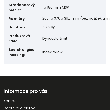
Středobasový
1 x 180 mm MSP
měnič
:
205.1 x 370 x 311.5 mm (bez nožiček a m
Rozměry
:
10.32 kg
Hmotnost
:
Produktová
Dynaudio Emit
řada
:
Search engine
index,follow
indexing
:
Informace pro vás
Kontakt
Doprava a platby