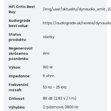
HiFi Critic Best
/img/user/aktuality/dynaudio_emit_20_
Buy
:
Audiograde
https://audiograde.uk/review/dynaudi
best value
:
Status
Všetky
produktu
:
Negenerovat
Ano
zkrácenou
poznámku
:
160 W
Výkon
:
6 ohm
Impedance
:
Frekvenční
53 Hz – 25 kHz
rozsah
:
86 dB (2.83 V / 1 m)
Citlivost
:
2-pásmová, 3800 Hz
Výhybka
: