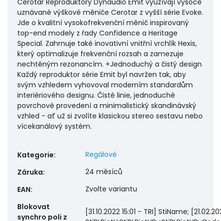
Regálové
Kategorie
:
24 měsíců
Záruka
:
Zvolte variantu
EAN
:
Blokovat
[31.10.2022 15:01 - TRI] StiName; [21.02.20
synchro poli z