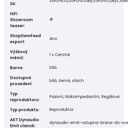
StiPLPictU;StiPLPictUBy;StiPLPictUByCode
SK
:
HiFi
#
Showroom
teaser
:
ShopItemFeed
Ano
export
:
Výškový
1 x Cerotar
měnič
:
bílá
Barva
:
Dostupná
bílá, černá, ořech
provedení
:
Typ
Pasivní, Nízkoimpedanční, Regálové
reproduktoru
:
Reproduktor
Typ produktu
:
AKT Dynaudio
dynaudio-emit-vstupna-brana-do-svet
Emit clanok
: