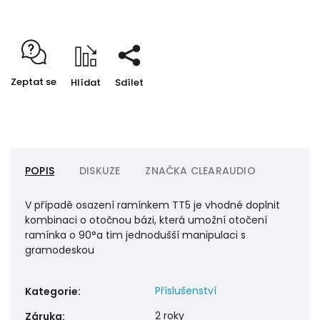
Zeptat se
Hlídat
Sdílet
POPIS
DISKUZE
ZNAČKA
CLEARAUDIO
V případě osazení ramínkem TT5 je vhodné doplnit
kombinaci o otočnou bázi, která umožní otočení
ramínka o 90°a tim jednodušší manipulaci s
gramodeskou
Příslušenství
Kategorie
:
2 roky
Záruka
: