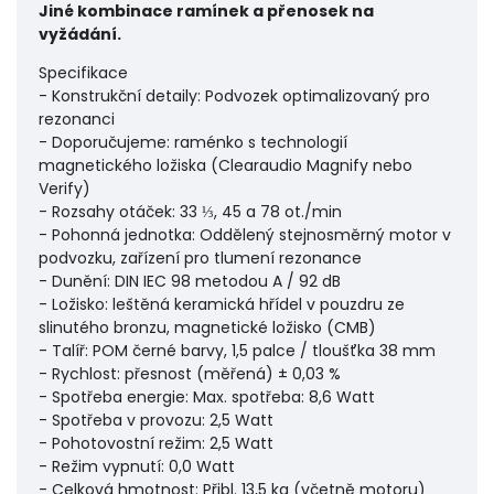
Jiné kombinace ramínek a přenosek na
vyžádání.
Specifikace
- Konstrukční detaily: Podvozek optimalizovaný pro
rezonanci
- Doporučujeme: raménko s technologií
magnetického ložiska (Clearaudio Magnify nebo
Verify)
- Rozsahy otáček: 33 ⅓, 45 a 78 ot./min
- Pohonná jednotka: Oddělený stejnosměrný motor v
podvozku, zařízení pro tlumení rezonance
- Dunění: DIN IEC 98 metodou A / 92 dB
- Ložisko: leštěná keramická hřídel v pouzdru ze
slinutého bronzu, magnetické ložisko (CMB)
- Talíř: POM černé barvy, 1,5 palce / tloušťka 38 mm
- Rychlost: přesnost (měřená) ± 0,03 %
- Spotřeba energie: Max. spotřeba: 8,6 Watt
- Spotřeba v provozu: 2,5 Watt
- Pohotovostní režim: 2,5 Watt
- Režim vypnutí: 0,0 Watt
- Celková hmotnost: Přibl. 13,5 kg (včetně motoru)