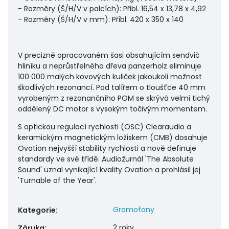
- Rozměry (Š/H/V v palcích): Přibl. 16,54 x 13,78 x 4,92
- Rozměry (Š/H/V v mm): Přibl. 420 x 350 x 140
V precizně opracovaném šasi obsahujícím sendvič
hliníku a neprůstřelného dřeva panzerholz eliminuje
100 000 malých kovových kuliček jakoukoli možnost
škodlivých rezonancí. Pod talířem o tloušťce 40 mm
vyrobeným z rezonančního POM se skrývá velmi tichý
oddělený DC motor s vysokým točivým momentem.
S optickou regulací rychlosti (OSC) Clearaudio a
keramickým magnetickým ložiskem (CMB) dosahuje
Ovation nejvyšší stability rychlosti a nově definuje
standardy ve své třídě. Audiožurnál 'The Absolute
Sound' uznal vynikající kvality Ovation a prohlásil jej
'Turnable of the Year'.
Gramofony
Kategorie
:
2 roky
Záruka
: