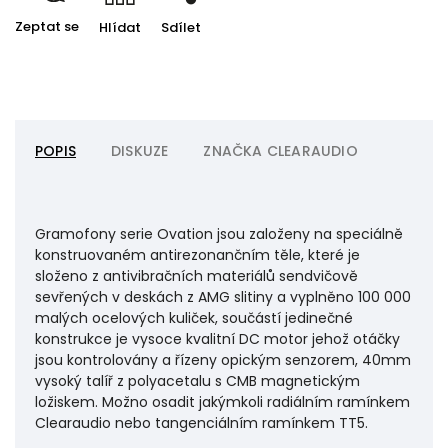
Zeptat se
Hlídat
Sdílet
POPIS
DISKUZE
ZNAČKA
CLEARAUDIO
Gramofony serie Ovation jsou založeny na speciálně
konstruovaném antirezonančním těle, které je
složeno z antivibračních materiálů sendvičově
sevřených v deskách z AMG slitiny a vyplněno 100 000
malých ocelových kuliček, součástí jedinečné
konstrukce je vysoce kvalitní DC motor jehož otáčky
jsou kontrolovány a řízeny opickým senzorem, 40mm
vysoký talíř z polyacetalu s CMB magnetickým
ložiskem. Možno osadit jakýmkoli radiálním ramínkem
Clearaudio nebo tangenciálním ramínkem TT5.