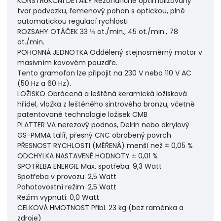
KONSTRUKČNÍ DETAILY Rezonančně optimalizovaný
tvar podvozku, řemenový pohon s optickou, plně
automatickou regulací rychlosti
ROZSAHY OTÁČEK 33 ⅓ ot./min., 45 ot./min., 78
ot./min.
POHONNÁ JEDNOTKA Oddělený stejnosměrný motor v
masivním kovovém pouzdře.
Tento gramofon lze připojit na 230 V nebo 110 V AC
(50 Hz a 60 Hz).
LOŽISKO Obrácená a leštěná keramická ložisková
hřídel, vložka z leštěného sintrového bronzu, včetně
patentované technologie ložisek CMB
PLATTER VA nerezový podnos, Delrin nebo akrylový
GS-PMMA talíř, přesný CNC obrobený povrch
PŘESNOST RYCHLOSTI (MĚŘENÁ) menší než ± 0,05 %
ODCHYLKA NASTAVENÉ HODNOTY ± 0,01 %
SPOTŘEBA ENERGIE Max. spotřeba: 9,3 Watt
Spotřeba v provozu: 2,5 Watt
Pohotovostní režim: 2,5 Watt
Režim vypnutí: 0,0 Watt
CELKOVÁ HMOTNOST Přibl. 23 kg (bez raménka a
zdroje)