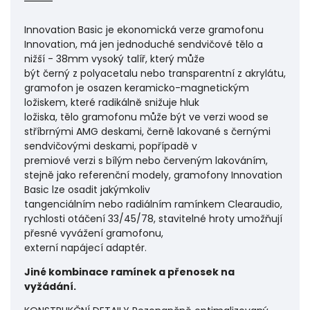
Innovation Basic je ekonomická verze gramofonu
Innovation, má jen jednoduché sendvičové tělo a
nižší - 38mm vysoký talíř, který může
být černý z polyacetalu nebo transparentní z akrylátu,
gramofon je osazen keramicko-magnetickým
ložiskem, které radikálně snižuje hluk
ložiska, tělo gramofonu může být ve verzi wood se
stříbrnými AMG deskami, černě lakované s černými
sendvičovými deskami, popřípadě v
premiové verzi s bílým nebo červeným lakováním,
stejně jako referenční modely, gramofony Innovation
Basic lze osadit jakýmkoliv
tangenciálním nebo radiálním ramínkem Clearaudio,
rychlosti otáčení 33/45/78, stavitelné hroty umožňují
přesné vyvážení gramofonu,
externí napájecí adaptér.
Jiné kombinace ramínek a přenosek na
vyžádání.