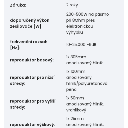
2 roky
Záruka
:
200-500W na pásmo
doporučený výkon
při 8Ohm přes
zesilovače [W]
:
elektronickou
výhybku
frekvenční rozsah
10-25.000 -6dB
[Hz]
:
1x 305mm
reproduktor basový
:
anodizovaný hliník
1x 100mm
reproduktor pro nižší
anodizovaný
středy
:
hliník/polyuretanová
pěna
1x 50mm
reproduktor pro vyšší
anodizovaný hliník,
středy
:
vrchlíkový
1x 25mm
reproduktor výškový
:
anodizovaný hliník,