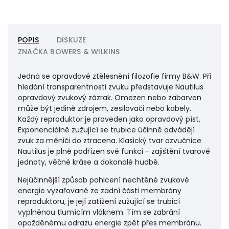
POPIS
DISKUZE
ZNAČKA
BOWERS & WILKINS
Jedná se opravdové ztělesnění filozofie firmy B&W. Při
hledání transparentnosti zvuku představuje Nautilus
opravdový zvukový zázrak. Omezen nebo zabarven
může být jedině zdrojem, zesilovači nebo kabely.
Každý reproduktor je proveden jako opravdový píst.
Exponenciálně zužující se trubice účinně odvádějí
zvuk za měniči do ztracena. Klasický tvar ozvučnice
Nautilus je plně podřízen své funkci - zajištění tvarové
jednoty, věčné kráse a dokonalé hudbě.
Nejúčinnější způsob pohlcení nechtěné zvukové
energie vyzařované ze zadní části membrány
reproduktoru, je její zatížení zužující se trubicí
vyplněnou tlumícím vláknem. Tím se zabrání
opožděnému odrazu energie zpět přes membránu.