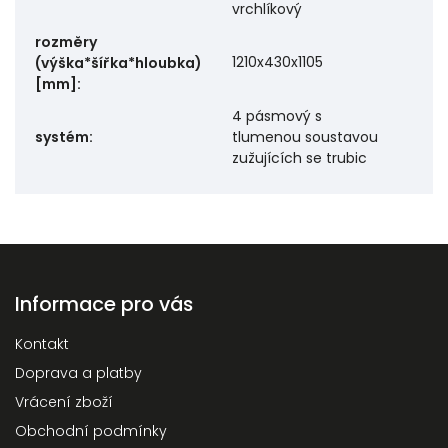
vrchlíkový
rozměry
1210x430x1105
(výška*šířka*hloubka)
[mm]
:
4 pásmový s
systém
:
tlumenou soustavou
zužujících se trubic
Informace pro vás
Kontakt
Doprava a platby
Vrácení zboží
Obchodní podmínky