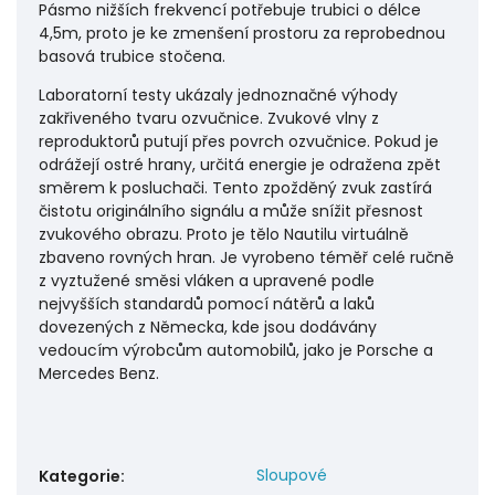
Pásmo nižších frekvencí potřebuje trubici o délce
4,5m, proto je ke zmenšení prostoru za reprobednou
basová trubice stočena.
Laboratorní testy ukázaly jednoznačné výhody
zakřiveného tvaru ozvučnice. Zvukové vlny z
reproduktorů putují přes povrch ozvučnice. Pokud je
odrážejí ostré hrany, určitá energie je odražena zpět
směrem k posluchači. Tento zpožděný zvuk zastírá
čistotu originálního signálu a může snížit přesnost
zvukového obrazu. Proto je tělo Nautilu virtuálně
zbaveno rovných hran. Je vyrobeno téměř celé ručně
z vyztužené směsi vláken a upravené podle
nejvyšších standardů pomocí nátěrů a laků
dovezených z Německa, kde jsou dodávány
vedoucím výrobcům automobilů, jako je Porsche a
Mercedes Benz.
Sloupové
Kategorie
: