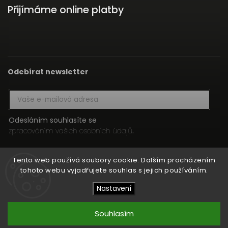
Přijímáme online platby
Odebírat newsletter
Odesláním souhlasíte se
zpracováním vašich osobních údajů
.
Přihlásit se
Tento web používá soubory cookie. Dalším procházením
tohoto webu vyjadřujete souhlas s jejich používáním.
Nastavení
Copyright 2026
HIFI MEDIA
. Všechna práva vyhrazena.
Upravit nastavení cookies
Souhlasím
Vytvořil
Shoptet
| Design
Shoptak.cz