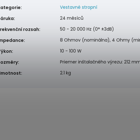
Vestavné stropní
Kategorie
:
24 měsíců
Záruka
:
50 - 20 000 Hz (0° ±3dB)
rekvenční rozsah
:
8 Ohmov (nominálna), 4 Ohmy (mi
Impedance
:
10 - 100 W
Výkon
:
Priemer inštalačného výrezu: 212 m
Rozměry
:
2.1 kg
Hmotnost
: