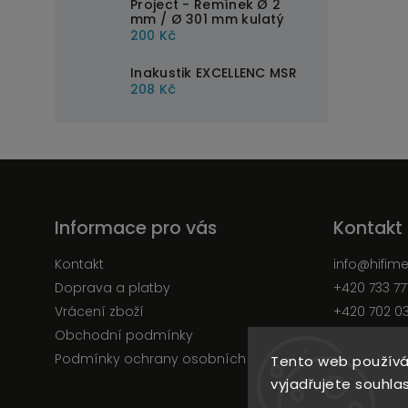
Project - Řemínek Ø 2
mm / Ø 301 mm kulatý
200 Kč
Inakustik EXCELLENC MSR
208 Kč
Informace pro vás
Kontakt
Kontakt
info
@
hifim
Doprava a platby
+420 733 77
Vrácení zboží
+420 702 0
Obchodní podmínky
Facebook
Podmínky ochrany osobních údajů
Tento web používá
vyjadřujete souhlas