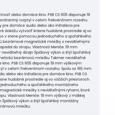
tnosť alebo domáce kino. PSB CS 605 disponuje 19
onštantný rozptyl v celom frekvenčnom rozsahu.
pre domáce audio alebo ako inštalácia pre
ré dokážu vytvoriť krásne hudobné prostredie aj vo
 alebo v stene pomocou jednoduchého a spoľahlivého
sú bezrámové magnetické mriežky s neviditeľnými
zapadal do stropu. Vlastnosti Meniče: 19 mm
viditeľný dizajn Špičkový výkon a štýl Spoľahlivý
netickú bezrámovú mriežku Takmer neviditeľné
e kino. PSB CS 605 disponuje 19 mm výškovým
ptyl v celom frekvenčnom rozsahu. Spolu so 165 mm
 alebo ako inštalácia pre domáce kino. PSB CS
ásne hudobné prostredie aj vo väčších priestoroch.
cou jednoduchého a spoľahlivého montážneho
 magnetické mriežky s neviditeľnými ryhami, ktoré
opu. Vlastnosti Meniče: 19 mm výškový z mäkkej
 Špičkový výkon a štýl Spoľahlivý montážny
ezrámovú mriežku