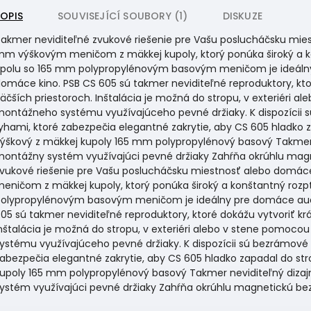
POPIS
SOUVISEJÍCÍ SOUBORY (1)
DISKUZE
akmer neviditeľné zvukové riešenie pre Vašu poslucháčsku mies
m výškovým meničom z mäkkej kupoly, ktorý ponúka široký a k
polu so 165 mm polypropylénovým basovým meničom je ideálny 
omáce kino. PSB CS 605 sú takmer neviditeľné reproduktory, kto
äčších priestoroch. Inštalácia je možná do stropu, v exteriéri
ontážneho systému využívajúceho pevné držiaky. K dispozícii 
yhami, ktoré zabezpečia elegantné zakrytie, aby CS 605 hladko 
ýškový z mäkkej kupoly 165 mm polypropylénový basový Takmer ne
ontážny systém využívajúci pevné držiaky Zahŕňa okrúhlu mag
vukové riešenie pre Vašu poslucháčsku miestnosť alebo domác
eničom z mäkkej kupoly, ktorý ponúka široký a konštantný roz
olypropylénovým basovým meničom je ideálny pre domáce audio
05 sú takmer neviditeľné reproduktory, ktoré dokážu vytvoriť kr
nštalácia je možná do stropu, v exteriéri alebo v stene pomo
ystému využívajúceho pevné držiaky. K dispozícii sú bezrámové
abezpečia elegantné zakrytie, aby CS 605 hladko zapadal do str
upoly 165 mm polypropylénový basový Takmer neviditeľný dizajn
ystém využívajúci pevné držiaky Zahŕňa okrúhlu magnetickú b