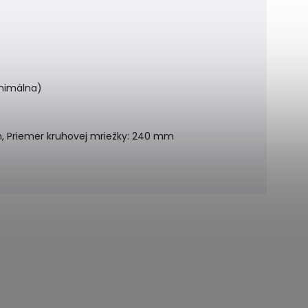
nimálna)
m, Priemer kruhovej mriežky: 240 mm