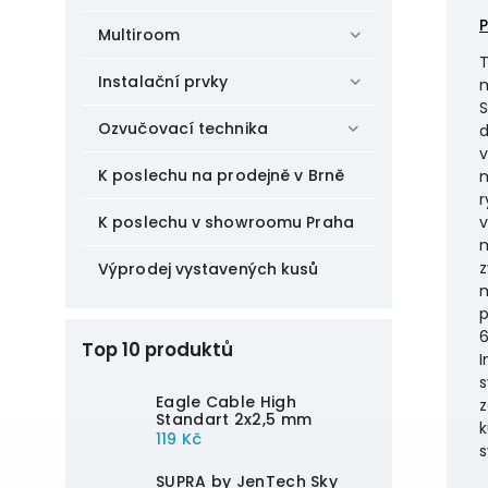
Multiroom
T
Instalační prvky
m
S
Ozvučovací technika
d
v
K poslechu na prodejně v Brně
m
r
v
K poslechu v showroomu Praha
m
z
Výprodej vystavených kusů
m
p
6
Top 10 produktů
I
s
Eagle Cable High
z
Standart 2x2,5 mm
k
119 Kč
s
SUPRA by JenTech Sky