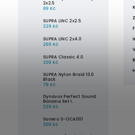
2x2.5
89 Kč
SUPRA LINC 2x2.5
229 Kč
F
SUPRA LINC 2x4.0
269 Kč
SUPRA Classic 4.0
209 Kč
SUPRA Nylon Braid 10.0
Black
79 Kč
Dynavox Perfect Sound
Banana Set I.
229 Kč
Sonero S-OCA001
309 Kč