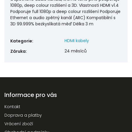
1080p, deep colour rozlišení a 3D. Vlastnosti HDMI v1.4
Podporuje full 1080p a deep colour rozlišení Podporuje
Ethernet a audio zpětný kanál (ARC) Kompatibilní s
3D 99.999% bezkyslíkatá měď Délka 3 m
HDMI kabely
Kategorie
:
24 měsíců
Záruka
:
Informace pro vás
Kontakt
Doprava a platby
Vrácení zboží