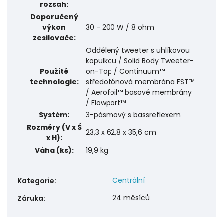
rozsah:
Doporučený
výkon
30 - 200 W / 8 ohm
zesilovače:
Oddělený tweeter s uhlíkovou
kopulkou / Solid Body Tweeter-
Použité
on-Top / Continuum™
technologie:
středotónová membrána FST™
/ Aerofoil™ basové membrány
/ Flowport™
Systém:
3-pásmový s bassreflexem
Rozměry (V x Š
23,3 x 62,8 x 35,6 cm
x H):
Váha (ks):
19,9 kg
Centrální
Kategorie
:
24 měsíců
Záruka
: