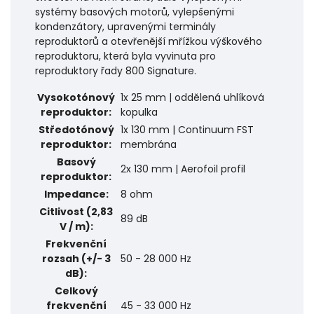
systémy basových motorů, vylepšenými
kondenzátory, upravenými terminály
reproduktorů a otevřenější mřížkou výškového
reproduktoru, která byla vyvinuta pro
reproduktory řady 800 Signature.
Vysokotónový
1x 25 mm | oddělená uhlíková
reproduktor:
kopulka
Středotónový
1x 130 mm | Continuum FST
reproduktor:
membrána
Basový
2x 130 mm | Aerofoil profil
reproduktor:
Impedance:
8 ohm
Citlivost (2,83
89 dB
V / m):
Frekvenční
rozsah (+/- 3
50 - 28 000 Hz
dB):
Celkový
frekvenční
45 - 33 000 Hz