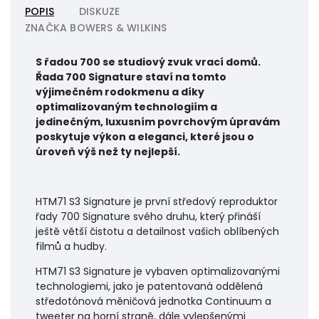
POPIS
DISKUZE
ZNAČKA
BOWERS & WILKINS
S řadou 700 se studiový zvuk vrací domů.
Řada 700 Signature staví na tomto
výjimečném rodokmenu a díky
optimalizovaným technologiím a
jedinečným, luxusním povrchovým úpravám
poskytuje výkon a eleganci, které jsou o
úroveň výš než ty nejlepší.
HTM71 S3 Signature je první středový reproduktor
řady 700 Signature svého druhu, který přináší
ještě větší čistotu a detailnost vašich oblíbených
filmů a hudby.
HTM71 S3 Signature je vybaven optimalizovanými
technologiemi, jako je patentovaná oddělená
středotónová měničová jednotka Continuum a
tweeter na horní straně, dále vylepšenými