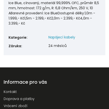
Ice Blue, cínovaný, materiál 99,999% OFC, průměr 8,5
mm, hmotnost: 172 g/m, R: 6,8 Ohm/km, 250 V, 10
ABarevné provedení: Ice BlueDostupné délky:1,0m -
1.999,- Kč1,5m - 2.199,- Kč2,0m - 2.399,- Kč4,0m -
3.399,- Kč
Napájecí kabely
Kategorie
:
24 měsíců
Záruka
:
Informace pro vás
Kontakt
Doprava a platby
Vrácení zboží