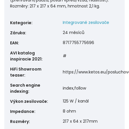
(přehrávání/pauza, posun vpřed/vzad, hlasitost).
Rozměry: 217 x 217 x 64 mm, hmotnost 2,1 kg.
Integrované zesilovače
Kategorie
:
24 měsíců
Záruka
:
8717755775696
EAN
:
AVI katalog
#
inspiracie 2021
:
HiFi Showroom
https://www.ketos.eu/poslucho
teaser
:
Search engine
index,follow
indexing
:
125 W / kanál
Výkon zesilovače
:
8 ohm
Impedance
:
217 x 64 x 217mm
Rozměry
: