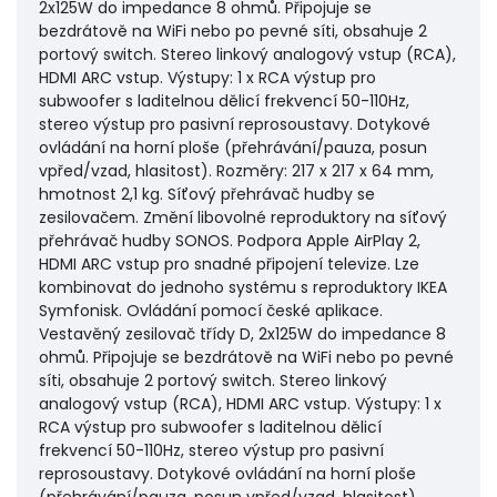
2x125W do impedance 8 ohmů. Připojuje se
bezdrátově na WiFi nebo po pevné síti, obsahuje 2
portový switch. Stereo linkový analogový vstup (RCA),
HDMI ARC vstup. Výstupy: 1 x RCA výstup pro
subwoofer s laditelnou dělicí frekvencí 50-110Hz,
stereo výstup pro pasivní reprosoustavy. Dotykové
ovládání na horní ploše (přehrávání/pauza, posun
vpřed/vzad, hlasitost). Rozměry: 217 x 217 x 64 mm,
hmotnost 2,1 kg. Síťový přehrávač hudby se
zesilovačem. Změní libovolné reproduktory na síťový
přehrávač hudby SONOS. Podpora Apple AirPlay 2,
HDMI ARC vstup pro snadné připojení televize. Lze
kombinovat do jednoho systému s reproduktory IKEA
Symfonisk. Ovládání pomocí české aplikace.
Vestavěný zesilovač třídy D, 2x125W do impedance 8
ohmů. Připojuje se bezdrátově na WiFi nebo po pevné
síti, obsahuje 2 portový switch. Stereo linkový
analogový vstup (RCA), HDMI ARC vstup. Výstupy: 1 x
RCA výstup pro subwoofer s laditelnou dělicí
frekvencí 50-110Hz, stereo výstup pro pasivní
reprosoustavy. Dotykové ovládání na horní ploše