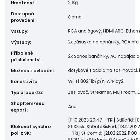
2.1kg
Hmotnost
:
Dostupná
čierna
provedení
:
RCA analógový, HDMI ARC, Ether
Vstupy
:
2x zásuvka na banániky, RCA pre
Výstupy
:
Přibalené
2x Sonos banániky, AC napájacia 
příslušenství
:
dotykové tlačidlá na zosilňovači
Možnosti ovládání
:
Wi-Fi 802.11b/g/n, AirPlay2
Konektivita
:
Zesilovač, Streamer, Multiroom,
Typ produktu
:
ShopItemFeed
Ano
export
:
[11.10.2023 20:47 - TRI] StiRefId; [0
Blokovat synchro
StiXSisId;StiDateSisEnd; [18.12.2022 
poli z SK
:
- TRI] StiComId; [21.02.2022 11:08
StiPLNote;StiManId;StiManCode;St