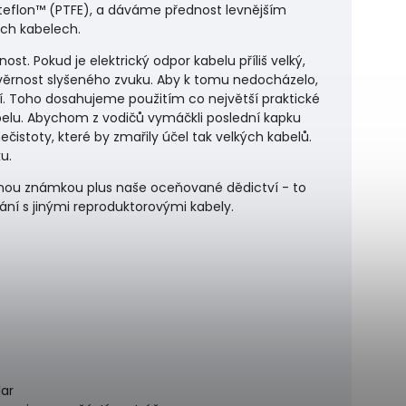
o teflon™ (PTFE), a dáváme přednost levnějším
ých kabelech.
t. Pokud je elektrický odpor kabelu příliš velký,
a věrnost slyšeného zvuku. Aby k tomu nedocházelo,
. Toho dosahujeme použitím co největší praktické
belu. Abychom z vodičů vymáčkli poslední kapku
istoty, které by zmařily účel tak velkých kabelů.
u.
nou známkou plus naše oceňované dědictví - to
ání s jinými reproduktorovými kabely.
lar