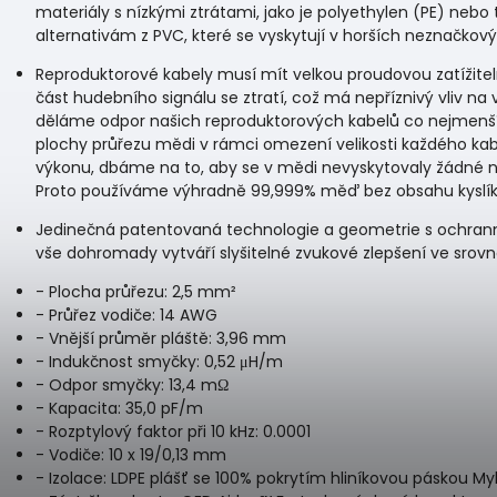
materiály s nízkými ztrátami, jako je polyethylen (PE) neb
alternativám z PVC, které se vyskytují v horších neznačkov
Reproduktorové kabely musí mít velkou proudovou zatížitelnos
část hudebního signálu se ztratí, což má nepříznivý vliv n
děláme odpor našich reproduktorových kabelů co nejmenší
plochy průřezu mědi v rámci omezení velikosti každého ka
výkonu, dbáme na to, aby se v mědi nevyskytovaly žádné neč
Proto používáme výhradně 99,999% měď bez obsahu kyslík
Jedinečná patentovaná technologie a geometrie s ochran
vše dohromady vytváří slyšitelné zvukové zlepšení ve srovn
- Plocha průřezu: 2,5 mm²
- Průřez vodiče: 14 AWG
- Vnější průměr pláště: 3,96 mm
- Indukčnost smyčky: 0,52 μH/m
- Odpor smyčky: 13,4 mΩ
- Kapacita: 35,0 pF/m
- Rozptylový faktor při 10 kHz: 0.0001
- Vodiče: 10 x 19/0,13 mm
- Izolace: LDPE plášť se 100% pokrytím hliníkovou páskou My