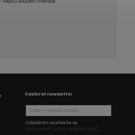
 - nejsou součástí metráže
Odebírat newsletter
y
Odesláním souhlasíte se
zpracováním vašich osobních údajů
.