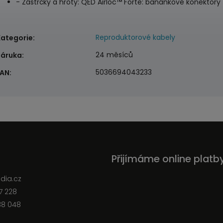
- Zástrčky a hroty: QED Airloc™ Forte: banánkové konektory
Reproduktorové kabely
Kategorie
:
24 měsíců
Záruka
:
5036694043233
EAN
:
Přijímáme online platb
edia.cz
7 228
38 048