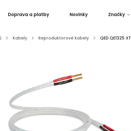
Doprava a platby
Novinky
Značky
ů
/
Kabely
/
Reproduktorové kabely
/
QED QE1325 X