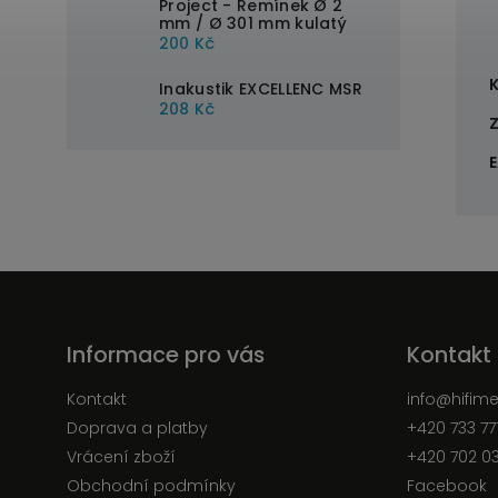
Project - Řemínek Ø 2
mm / Ø 301 mm kulatý
200 Kč
Inakustik EXCELLENC MSR
208 Kč
Informace pro vás
Kontakt
Kontakt
info
@
hifim
Doprava a platby
+420 733 77
Vrácení zboží
+420 702 0
Obchodní podmínky
Facebook