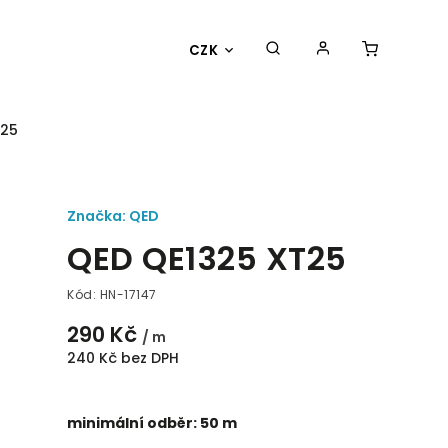
CZK
T25
Značka:
QED
QED QE1325 XT25
Kód:
HN-17147
290 Kč
/ m
240 Kč bez DPH
minimální odběr: 50 m