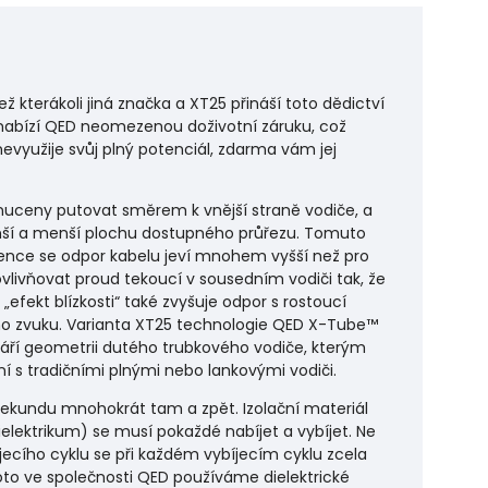
 kterákoli jiná značka a XT25 přináší toto dědictví
 nabízí QED neomezenou doživotní záruku, což
využije svůj plný potenciál, zdarma vám jej
nuceny putovat směrem k vnější straně vodiče, a
enší a menší plochu dostupného průřezu. Tomuto
kvence se odpor kabelu jeví mnohem vyšší než pro
ovlivňovat proud tekoucí v sousedním vodiči tak, že
efekt blízkosti“ také zvyšuje odpor s rostoucí
ného zvuku. Varianta XT25 technologie QED X-Tube™
tváří geometrii dutého trubkového vodiče, kterým
 s tradičními plnými nebo lankovými vodiči.
sekundu mnohokrát tam a zpět. Izolační materiál
elektrikum) se musí pokaždé nabíjet a vybíjet. Ne
ecího cyklu se při každém vybíjecím cyklu zcela
roto ve společnosti QED používáme dielektrické