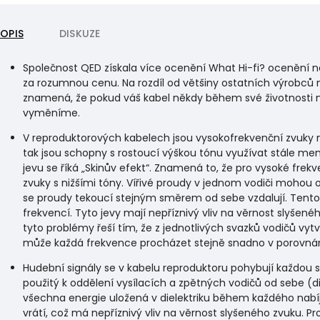
POPIS
DISKUZE
Společnost QED získala více ocenění What Hi-fi? ocenění než
za rozumnou cenu. Na rozdíl od většiny ostatních výrobců
znamená, že pokud váš kabel někdy během své životnosti ne
vyměníme.
V reproduktorových kabelech jsou vysokofrekvenční zvuky 
tak jsou schopny s rostoucí výškou tónu využívat stále m
jevu se říká „Skinův efekt“. Znamená to, že pro vysoké fre
zvuky s nižšími tóny. Vířivé proudy v jednom vodiči mohou 
se proudy tekoucí stejným směrem od sebe vzdalují. Tento „
frekvencí. Tyto jevy mají nepříznivý vliv na věrnost slyše
tyto problémy řeší tím, že z jednotlivých svazků vodičů vy
může každá frekvence procházet stejně snadno v porovnání
Hudební signály se v kabelu reproduktoru pohybují každou 
použitý k oddělení vysílacích a zpětných vodičů od sebe (di
všechna energie uložená v dielektriku během každého nabíj
vrátí, což má nepříznivý vliv na věrnost slyšeného zvuku. P