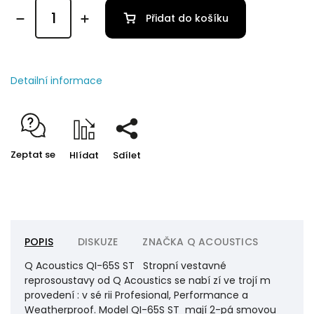
Přidat do košíku
Detailní informace
Zeptat se
Hlídat
Sdílet
POPIS
DISKUZE
ZNAČKA
Q ACOUSTICS
Q Acoustics QI-65S ST Stropní vestavné
reprosoustavy od Q Acoustics se nabí zí ve trojí m
provedení : v sé rii Profesional, Performance a
Weatherproof. Model QI-65S ST mají 2-pá smovou