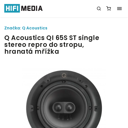
Značka:
Q Acoustics
Q Acoustics QI 65S ST single
stereo repro do stropu,
hranatá mřížka