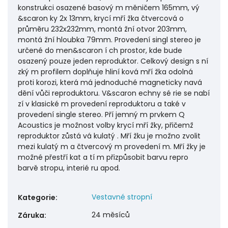
konstrukci osazené basový m měničem 165mm, vý
&scaron ky 2x 13mm, krycí mří žka čtvercová o
průměru 232x232mm, montá žní otvor 203mm,
montá žní hloubka 79mm. Provedení singl stereo je
určené do men&scaron í ch prostor, kde bude
osazený pouze jeden reproduktor. Celkový design s ní
zký m profilem doplňuje hliní ková mří žka odolná
proti korozi, která má jednoduché magneticky navá
dění vůči reproduktoru. V&scaron echny sé rie se nabí
zí v klasické m provedení reproduktoru a také v
provedení single stereo. Pří jemný m prvkem Q
Acoustics je možnost volby krycí mří žky, přičemž
reproduktor zůstá vá kulatý . Mří žku je možno zvolit
mezi kulatý m a čtvercový m provedení m. Mří žky je
možné přestří kat a tí m přizpůsobit barvu repro
barvě stropu, interié ru apod.
Vestavné stropní
Kategorie
:
24 měsíců
Záruka
: