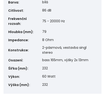
bílá
Barva
:
86 dB
Citlivost
:
Frekvenční
75 - 20000 Hz
rozsah
:
79
Hloubka (mm)
:
8 Ohm
Impedance
:
2-pásmová, vestavba singl
Konstrukce
:
stereo
bass 165mm, výšky 2x 13mm
Osazení
:
232
Šířka (mm)
:
60 Watt
Výkon
:
232
Výška (mm)
: