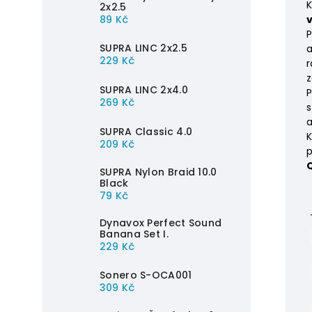
K
2x2.5
89 Kč
P
SUPRA LINC 2x2.5
a
229 Kč
r
z
SUPRA LINC 2x4.0
P
269 Kč
s
a
SUPRA Classic 4.0
209 Kč
p
SUPRA Nylon Braid 10.0
Black
79 Kč
Dynavox Perfect Sound
Banana Set I.
229 Kč
Sonero S-OCA001
309 Kč