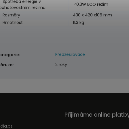
Spotřeba energie v
<0.3W ECO režim
pohotovostním režimu
Rozměry
430 x 420 x106 mm
Hmotnost
11.3 kg
Předzesilovače
Kategorie
:
2 roky
Záruka
:
Přijímáme online platb
edia.cz