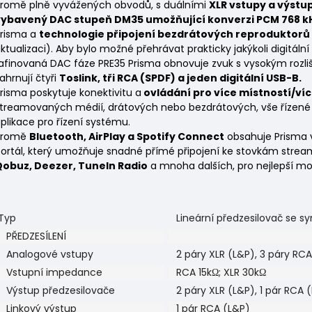
romě plně vyvážených obvodů, s duálními
XLR vstupy a výstu
vybavený DAC stupeň DM35 umožňující konverzi PCM 768 kH
risma a
technologie připojení bezdrátových reproduktorů
ktualizaci). Aby bylo možné přehrávat prakticky jakýkoli digitální
afinovaná DAC fáze PRE35 Prisma obnovuje zvuk s vysokým rozliše
ahrnují čtyři
Toslink, tři RCA (SPDF) a jeden digitální USB-B.
risma poskytuje konektivitu a
ovládání pro více místností/ví
treamovaných médií, drátových nebo bezdrátových, vše řízené z
plikace pro řízení systému.
Kromě
Bluetooth, AirPlay a Spotify Connect
obsahuje Prisma
ortál, který umožňuje snadné přímé připojení ke stovkám strea
Qobuz, Deezer, TuneIn Radio
a mnoha dalších, pro nejlepší mož
Typ
Lineární předzesilovač se 
PŘEDZESÍLENÍ
Analogové vstupy
2 páry XLR (L&P), 3 páry RCA
Vstupní impedance
RCA 15kΩ; XLR 30kΩ
Výstup předzesilovače
2 páry XLR (L&P), 1 pár RCA 
Linkový výstup
1 pár RCA (L&P)