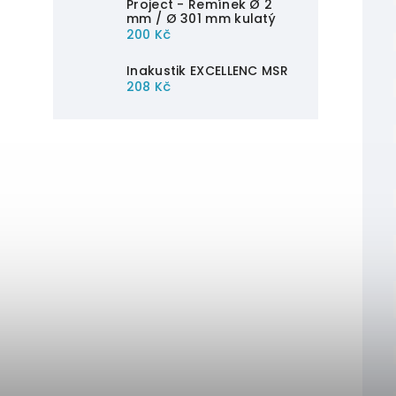
Project - Řemínek Ø 2
mm / Ø 301 mm kulatý
200 Kč
Inakustik EXCELLENC MSR
208 Kč