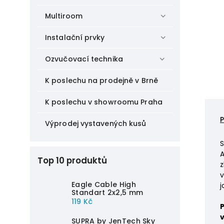
Multiroom
Instalační prvky
Ozvučovací technika
K poslechu na prodejně v Brně
K poslechu v showroomu Praha
Výprodej vystavených kusů
S
A
Top 10 produktů
z
v
Eagle Cable High
j
Standart 2x2,5 mm
119 Kč
P
SUPRA by JenTech Sky