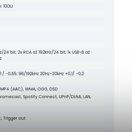
e: 100Ω
/24 bit; 2x RCA až 192kHz/24 bit; 1x USB-B až
z
 / -0,65; 96/192kHz 20Hz-20kHz +0,1/ -0,2
, MP4 (AAC), WMA, OGG, DSD
hromecast, Spotify Connect, UPnP/DLNA, LAN,
, Trigger out