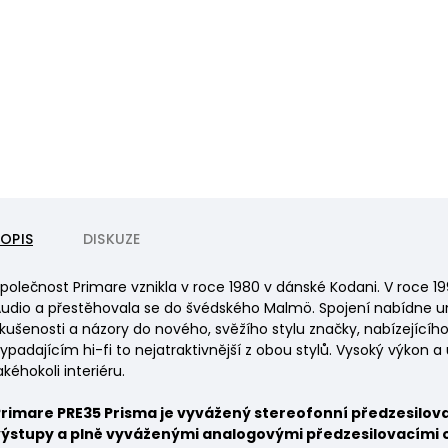
POPIS
DISKUZE
polečnost Primare vznikla v roce 1980 v dánské Kodani. V roce 19
udio a přestěhovala se do švédského Malmö. Spojení nabídne uni
kušenosti a názory do nového, svěžího stylu značky, nabízejícího 
ypadajícím hi-fi to nejatraktivnější z obou stylů. Vysoký výkon a 
akéhokoli interiéru.
rimare PRE35 Prisma je vyvážený stereofonní předzesilova
výstupy a plně vyváženými analogovými předzesilovacími 