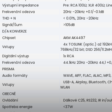
Výstupní impedance
Pre: RCA 100Ω; XLR 400Ω; Lin
Frekvenční odezva
20Hz –20kHz +0.1/-0.1dB
THD + N
< 0.01%, 20Hz –20kHz
Signál/Šum
>105dB
D/A KONVERZE
Chipset
AKM AK4497
4x TOSLINK (optic.) až 192kHz
Vstupy
768kHz/32 bit; DSD 256/11.2MH
Digitální výstup
1x RCA
Frekvenční odezva
44.1kHz 20Hz -20kHz 44,1 +0,1
PRISMA
Audio formáty
WAVE, AIFF, FLAC, ALAC, MP3
USB-A, Airplay, Bluetooth, C
Vstupy
WLAN
OBECNÉ
Ovládání
Dálkové C25, RS232, IR in/out
Spotřeba energie
<37W