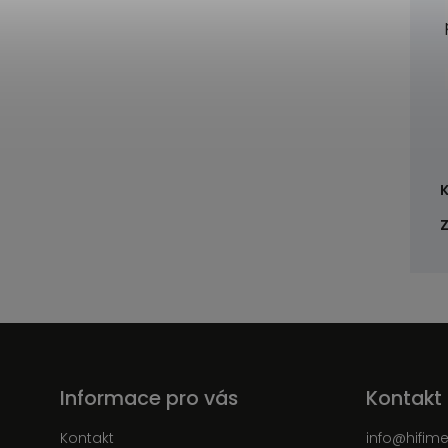
Informace pro vás
Kontakt
Kontakt
info
@
hifim