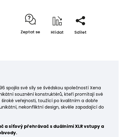
Zeptat se
Hlídat
Sdílet
96 spojila své síly se švédskou společností Xena
kátní souznění konstruktérů, kteří promítají své
široké veřejnosti, toužící po kvalitním a dobře
unikátní, nekonfliktní design, skvěle zapadající do
č a síťový přehrávač s duálními XLR vstupy a
obvody.