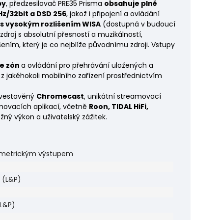
py
, předzesilovač PRE35 Prisma
obsahuje plně
z/32bit a DSD 256
, jakož i připojení a ovládání
 s vysokým rozlišením WISA
(dostupná v budoucí
 zdroj s absolutní přesností a muzikálností,
ním, který je co nejblíže původnímu zdroji. Vstupy
ce zón
a ovládání pro přehrávání uložených a
 jakéhokoli mobilního zařízení prostřednictvím
 vestavěný
Chromecast
, unikátní streamovací
movacích aplikací, včetně
Roon, TIDAL HiFi,
ný výkon a uživatelský zážitek.
symetrickým výstupem
 (L&P)
(L&P)