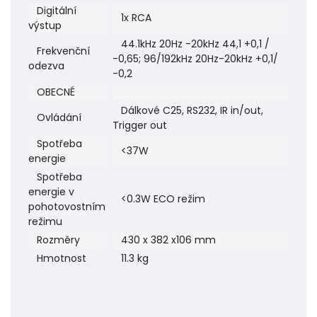
Digitální
1x RCA
výstup
44.1kHz 20Hz -20kHz 44,1 +0,1 /
Frekvenční
-0,65; 96/192kHz 20Hz-20kHz +0,1/
odezva
-0,2
OBECNÉ
Dálkové C25, RS232, IR in/out,
Ovládání
Trigger out
Spotřeba
<37W
energie
Spotřeba
energie v
<0.3W ECO režim
pohotovostním
režimu
Rozměry
430 x 382 x106 mm
Hmotnost
11.3 kg