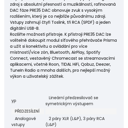
zdroj s absolutní přesností a muzikálností, rafinovaná
DAC fáze PRE35 DAC obnovuje zvuk s vysokým
rozlišením, který je co nejblíže původnímu zdroji.
Vstupy zahrnují čtyři Toslink, tři RCA (SPDF) a jeden
digitální USB-B.
Rozšiřte možnosti přístroje. K přístroji PRE35 DAC lze
volitelně dokoupit modul síťového přehrávače Prisma
a užít si konektivitu a ovládání pro více
místností/více zón, Bluetooth, AirPlay, Spotify
Connect, vestavěný Chromecast se streamovacími
aplikacemi, včetně Roon, TIDAL HiFi, Qobuz, Deezer,
TuneIn Radio a mnoha dalších, pro nejlepší možný
výkon a uživatelský zážitek.
Lineární předzesilovač se
yp
symetrickým výstupem
PŘEDZESÍLENÍ
Analogové
2 páry XLR (L&P), 3 páry RCA
vstupy
(L&P)