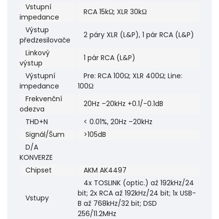
Vstupní
RCA 15kΩ; XLR 30kΩ
impedance
Výstup
2 páry XLR (L&P), 1 pár RCA (L&P)
předzesilovače
Linkový
1 pár RCA (L&P)
výstup
Výstupní
Pre: RCA 100Ω; XLR 400Ω; Line:
impedance
100Ω
Frekvenční
20Hz –20kHz +0.1/-0.1dB
odezva
THD+N
< 0.01%, 20Hz –20kHz
Signál/Šum
>105dB
D/A
KONVERZE
Chipset
AKM AK4497
4x TOSLINK (optic.) až 192kHz/24
bit; 2x RCA až 192kHz/24 bit; 1x USB-
Vstupy
B až 768kHz/32 bit; DSD
256/11.2MHz