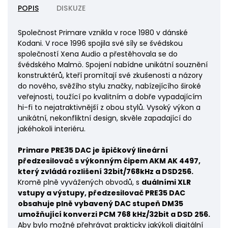
POPIS
DISKUZE
Společnost Primare vznikla v roce 1980 v dánské
Kodani. V roce 1996 spojila své síly se švédskou
společností Xena Audio a přestěhovala se do
švédského Malmö. Spojení nabídne unikátní souznění
konstruktérů, kteří promítají své zkušenosti a názory
do nového, svěžího stylu značky, nabízejícího široké
veřejnosti, toužící po kvalitním a dobře vypadajícím
hi-fi to nejatraktivnější z obou stylů. Vysoký výkon a
unikátní, nekonfliktní design, skvěle zapadající do
jakéhokoli interiéru.
Primare PRE35 DAC je špičkový lineární
předzesilovač s výkonným čipem AKM AK 4497,
který zvládá rozlišení 32bit/768kHz a DSD256.
Kromě plně vyvážených obvodů, s
duálními XLR
vstupy a výstupy, předzesilovač PRE35 DAC
obsahuje plně vybavený DAC stupeň DM35
umožňující konverzi PCM 768 kHz/32bit a DSD 256.
Aby bylo možné přehrávat prakticky jakýkoli digitální