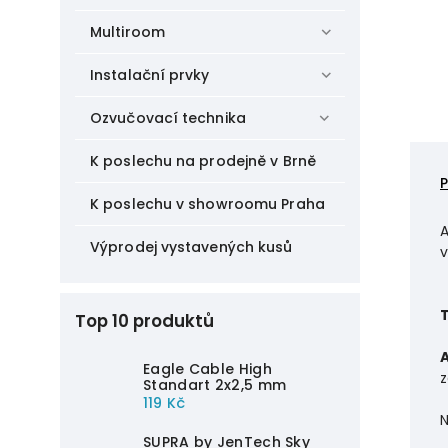
Multiroom
Instalační prvky
Ozvučovací technika
K poslechu na prodejně v Brně
K poslechu v showroomu Praha
A
Výprodej vystavených kusů
v
Top 10 produktů
A
Eagle Cable High
z
Standart 2x2,5 mm
119 Kč
N
SUPRA by JenTech Sky