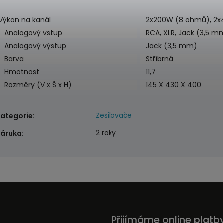
Výkon na kanál
2x200W (8 ohmů), 2x
Analogový vstup
RCA, XLR, Jack (3,5 m
Analogový výstup
Jack (3,5 mm)
Barva
Stříbrná
Hmotnost
11,7
Rozměry (V x Š x H)
145 X 430 X 400
Zesilovače
Kategorie
:
2 roky
Záruka
:
Přijímáme online platb