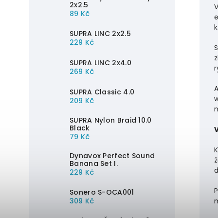
2x2.5
V
89 Kč
e
k
SUPRA LINC 2x2.5
229 Kč
S
z
SUPRA LINC 2x4.0
r
269 Kč
A
SUPRA Classic 4.0
w
209 Kč
n
SUPRA Nylon Braid 10.0
Black
79 Kč
K
Dynavox Perfect Sound
ž
Banana Set I.
d
229 Kč
P
Sonero S-OCA001
309 Kč
m