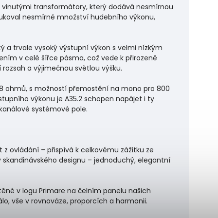
mi vinutými transformátory, který dodává nesmírnou
odukoval nesmírné množství hudebního výkonu,
ý a trvale vysoký výstupní výkon s velmi nízkým
ením v celé šířce pásma, což vede k přirozeně
í rozsah a výjimečnou světlou výšku.
o 8 ohmů, s možností přemostění na mono pro 800
tupního výkonu je A35.2 schopen napájet i ty
ekanálové systémové pole.
 z ovládání – přispívá k celkovému zážitku ze
aky skandinávského designu – jednoduchý, elegantní
těné v logu Primare na čelním panelu našich
lo, vše v rovnováze, proporcích a harmonii.