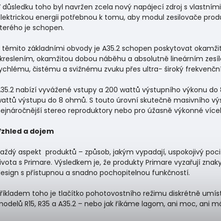
 důsledku toho byl navržen zcela nový napájecí zdroj s vlastní
lektrickou energii potřebnou k tomu, aby modul zesilovače pr
terého je schopen.
 těmito základními obvody je A35.2 schopen poskytovat okamžit
kreslením, okamžitou dobou náběhu a absolutně lineárním zesíl
ychlému, čistému a svižnému zvuku přes ultra- široký frekvenčn
35.2 nabízí vyvážené vstupy a 200 wattů výstupního výkonu d
attů výstupu do 8 ohmů. S touto úrovní skutečně masivního výs
ejnáročnější stereo reproduktory nebo pro úžasně výkonné víc
Vzhled a dojem
aždý aspekt produktů – způsob, jakým vypadají, uspokojivý pocit
ivota s Primare. Výsledkem je, že produkty Primare vyzařují zn
esign s přístupnou a snadno pochopitelnou funkčností.
říkladem toho je tlačítko pohotovostního režimu diskrétně umís
odelů R15, R35 a A35.2 – nebo jak říkáme lagom, ani moc, ani má