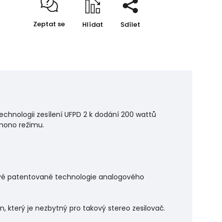
Zeptat se
Hlídat
Sdílet
technologii zesílení UFPD 2 k dodání 200 wattů
mono režimu.
ové patentované technologie analogového
, který je nezbytný pro takový stereo zesilovač.