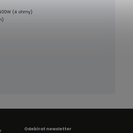
400W (4 ohmy)
m)
Odebírat newsletter
y