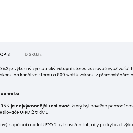
POPIS
DISKUZE
35.2 je výkonný symetrický vstupní stereo zesilovač využívající 
ýkonu na kanál ve stereu a 800 wattů výkonu v přemostěném 
Technika
35.2 je nejvýkonnější zesilovač
, který byl navržen pomocí n
esilovače UFPD 2 třídy D.
ový napájecí modul UFPD 2 byl navržen tak, aby poskytoval výkon