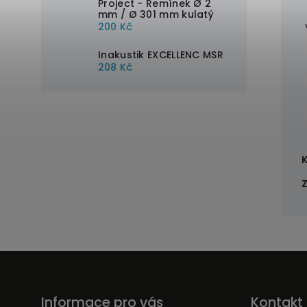
Project - Řemínek Ø 2
mm / Ø 301 mm kulatý
200 Kč
Inakustik EXCELLENC MSR
208 Kč
Informace pro vás
Kontakt