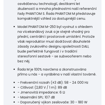
osvědčenou technologií, desítkami let
zkušeností a mnoha přednostmi naší referenční
řady PHANTOM S. Řada PHANTOM M představuje
kompaktnější vzhled za dostupnější cenu.
Model PHANTOM M-250 byl vyvinut s ohledem
na vícekanálový zvuk a je stejně vhodný pro
přední, centrální i prostorové umístění. Protože
však reproduktor musí dodržovat dlouholeté
zásady zvukového designu společnosti DALI,
bude perfektně fungovat i v tradiční
stereofonní sestavě - se subwooferem nebo
bez něj.
Řada M je 100% navržena a zkonstruována
přímo u nás - a vyráběna v naší vlastní továrně.
- Frekvenční rozsah (±3 dB): 58 - 24 000 Hz
- Citlivost (2,83 V / 1 m): 89 dB
- Jmenovitá impedance: 6 Ω
- Maximální SPL: 107 dB
- Doporučený výkon zesilovače: 30 - 180 W