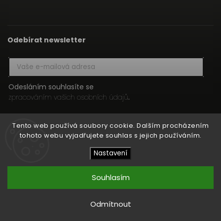
Odebírat newsletter
Odesláním souhlasíte se
zpracováním vašich osobních údajů
.
Přihlásit se
Tento web používá soubory cookie. Dalším procházením
tohoto webu vyjadřujete souhlas s jejich používáním.
Nastavení
Copyright 2026
HIFI MEDIA
. Všechna práva vyhrazena.
Upravit nastavení cookies
Souhlasím
Vytvořil
Shoptet
| Design
Shoptak.cz
Odmítnout