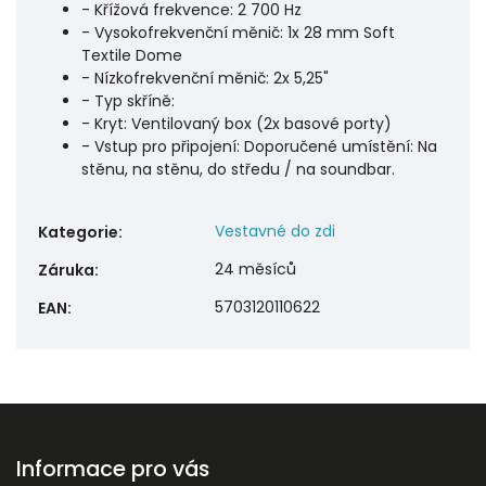
- Křížová frekvence: 2 700 Hz
- Vysokofrekvenční měnič: 1x 28 mm Soft
Textile Dome
- Nízkofrekvenční měnič: 2x 5,25"
- Typ skříně:
- Kryt: Ventilovaný box (2x basové porty)
- Vstup pro připojení: Doporučené umístění: Na
stěnu, na stěnu, do středu / na soundbar.
Vestavné do zdi
Kategorie
:
24 měsíců
Záruka
:
5703120110622
EAN
:
Informace pro vás