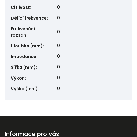
0
Citlivost
:
0
Dělící frekvence
:
Frekvenční
0
rozsah
:
0
Hloubka (mm)
:
0
Impedance
:
0
Šířka (mm)
:
0
Výkon
:
0
Výška (mm)
:
Informace pro vás