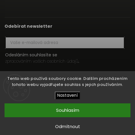
Odebírat newsletter
Odesláním souhlasíte se
zpracováním vašich osobních údajů
.
Přihlásit se
Tento web používá soubory cookie. Dalším procházením
tohoto webu vyjadřujete souhlas s jejich používáním.
Nastavení
Copyright 2026
HIFI MEDIA
. Všechna práva vyhrazena.
Upravit nastavení cookies
Souhlasím
Vytvořil
Shoptet
| Design
Shoptak.cz
Odmítnout