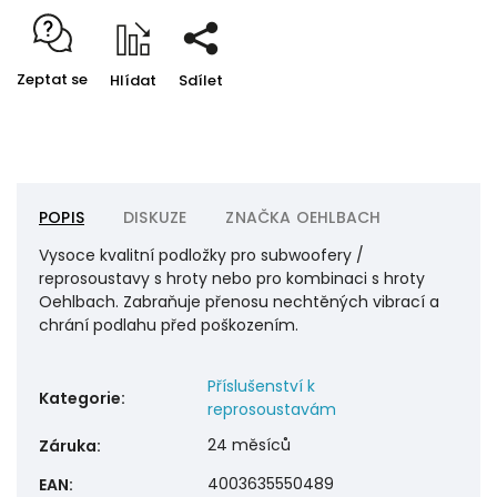
Zeptat se
Hlídat
Sdílet
POPIS
DISKUZE
ZNAČKA
OEHLBACH
Vysoce kvalitní podložky pro subwoofery /
reprosoustavy s hroty nebo pro kombinaci s hroty
Oehlbach. Zabraňuje přenosu nechtěných vibrací a
chrání podlahu před poškozením.
Příslušenství k
Kategorie
:
reprosoustavám
24 měsíců
Záruka
:
4003635550489
EAN
: