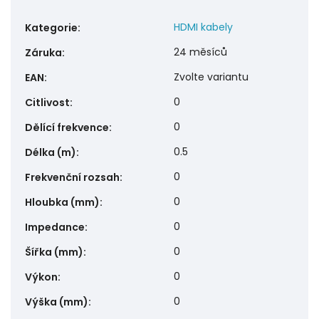
HDMI kabely
Kategorie
:
24 měsíců
Záruka
:
Zvolte variantu
EAN
:
0
Citlivost
:
0
Dělící frekvence
:
0.5
Délka (m)
:
0
Frekvenční rozsah
:
0
Hloubka (mm)
:
0
Impedance
:
0
Šířka (mm)
:
0
Výkon
:
0
Výška (mm)
: