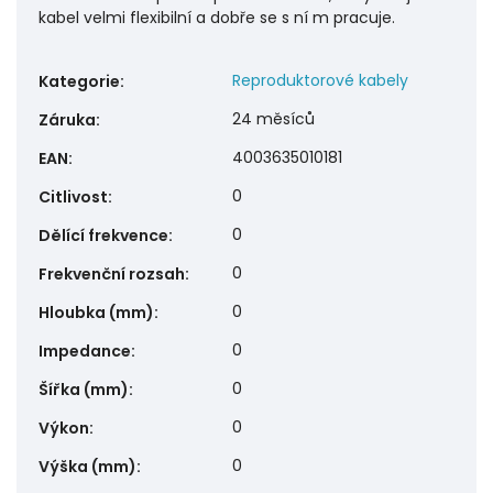
kabel velmi flexibilní a dobře se s ní m pracuje.
Reproduktorové kabely
Kategorie
:
24 měsíců
Záruka
:
4003635010181
EAN
:
0
Citlivost
:
0
Dělící frekvence
:
0
Frekvenční rozsah
:
0
Hloubka (mm)
:
0
Impedance
:
0
Šířka (mm)
:
0
Výkon
:
0
Výška (mm)
: