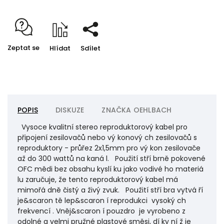
Zeptat se
Hlídat
Sdílet
POPIS
DISKUZE
ZNAČKA
OEHLBACH
Vysoce kvalitní stereo reproduktorový kabel pro
připojení zesilovačů nebo vý konový ch zesilovačů s
reproduktory - průřez 2x1,5mm pro vý kon zesilovače
až do 300 wattů na kaná l. Použití stří brně pokovené
OFC mědi bez obsahu kyslí ku jako vodivé ho materiá
lu zaručuje, že tento reproduktorový kabel má
mimořá dně čistý a živý zvuk. Použití stří bra vytvá ří
je&scaron tě lep&scaron í reprodukci vysoký ch
frekvencí . Vněj&scaron í pouzdro je vyrobeno z
odolné a velmi pružné plastové směsi, dí ky ní ž je