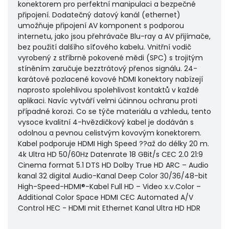
konektorem pro perfektní manipulaci a bezpečné
připojení. Dodatečný datový kanál (ethernet)
umožňuje připojení AV komponent s podporou
internetu, jako jsou přehrávače Blu-ray a AV přijímače,
bez použití dalšího síťového kabelu. Vnitřní vodič
vyrobený z stříbrně pokovené mědi (SPC) s trojitým
stíněním zaručuje bezztrátový přenos signálu. 24-
karátové pozlacené kovové hDMI konektory nabízejí
naprosto spolehlivou spolehlivost kontaktů v každé
aplikaci. Navíc vytváří velmi účinnou ochranu proti
případné korozi. Co se týče materiálu a vzhledu, tento
vysoce kvalitní 4-hvězdičkový kabel je dodáván s
odolnou a pevnou celistvým kovovým konektorem.
Kabel podporuje HDMI High Speed ??až do délky 20 m.
4k Ultra HD 50/60Hz Datenrate 18 GBit/s CEC 2.0 21:9
Cinema format 5.1 DTS HD Dolby True HD ARC – Audio
kanal 32 digital Audio-Kanal Deep Color 30/36/48-bit
High-Speed-HDMI®-Kabel Full HD – Video x.v.Color –
Additional Color Space HDMI CEC Automated A/V
Control HEC - HDMI mit Ethernet Kanal Ultra HD HDR