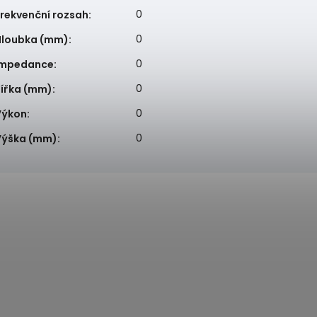
0
rekvenční rozsah
:
0
Hloubka (mm)
:
0
Impedance
:
0
Šířka (mm)
:
0
Výkon
:
0
Výška (mm)
: