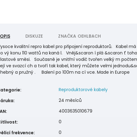
POPIS
DISKUZE
ZNAČKA
OEHLBACH
ysoce kvalitní repro kabel pro připojení reproduktorů. Kabel má
o vý konu 110 wattů na kaná l. Vněj&scaron í plá &scaron ť toh
lastové směsi. Současně je vnitřní vodič tvořen velký m počte
ejí ve svazcí ch a tvoří tak kabel, který můžete velmi jednodu&
hebný a pružný . Balení po 100m na cí vce. Made in Europe
Reproduktorové kabely
Kategorie
:
24 měsíců
Záruka
:
4003635010679
EAN
:
0
itlivost
:
0
ělící frekvence
: