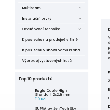
Multiroom
Instalační prvky
Ozvučovací technika
V
K poslechu na prodejně v Brně
d
p
K poslechu v showroomu Praha
č
o
Výprodej vystavených kusů
Top 10 produktů
Eagle Cable High
Standart 2x2,5 mm
C
119 Kč
D
SUPRA by JenTech Sky