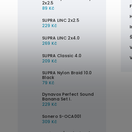
2x2.5
F
89 Kč
SUPRA LINC 2x2.5
229 Kč
SUPRA LINC 2x4.0
269 Kč
SUPRA Classic 4.0
209 Kč
SUPRA Nylon Braid 10.0
Black
79 Kč
Dynavox Perfect Sound
Banana Set I.
229 Kč
Sonero S-OCA001
309 Kč