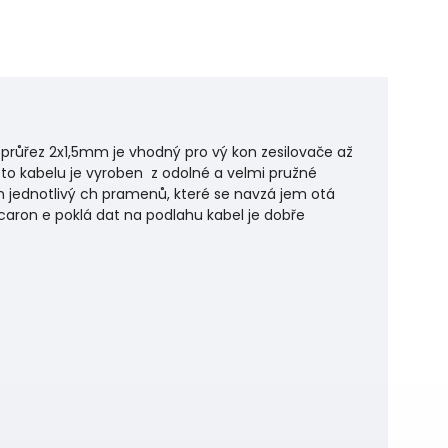
 průřez 2x1,5mm je vhodný pro vý kon zesilovače až
oto kabelu je vyroben z odolné a velmi pružné
m jednotlivý ch pramenů, které se navzá jem otá
scaron e poklá dat na podlahu kabel je dobře