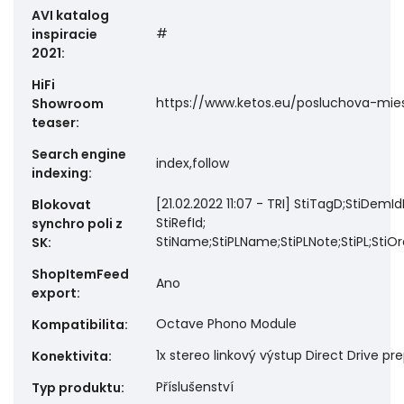
AVI katalog
#
inspiracie
2021
:
HiFi
https://www.ketos.eu/posluchova-mie
Showroom
teaser
:
Search engine
index,follow
indexing
:
[21.02.2022 11:07 - TRI] StiTagD;StiDemIdDis
Blokovat
StiRefId;
synchro poli z
StiName;StiPLName;StiPLNote;StiPL;StiOr
SK
:
ShopItemFeed
Ano
export
:
Octave Phono Module
Kompatibilita
:
1x stereo linkový výstup Direct Drive pr
Konektivita
:
Příslušenství
Typ produktu
: