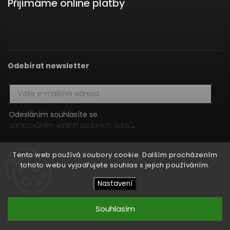
Přijímáme online platby
Odebírat newsletter
Odesláním souhlasíte se
zpracováním vašich osobních údajů
.
Přihlásit se
Tento web používá soubory cookie. Dalším procházením
tohoto webu vyjadřujete souhlas s jejich používáním.
Nastavení
Copyright 2026
HIFI MEDIA
. Všechna práva vyhrazena.
Upravit nastavení cookies
Souhlasím
Vytvořil
Shoptet
| Design
Shoptak.cz