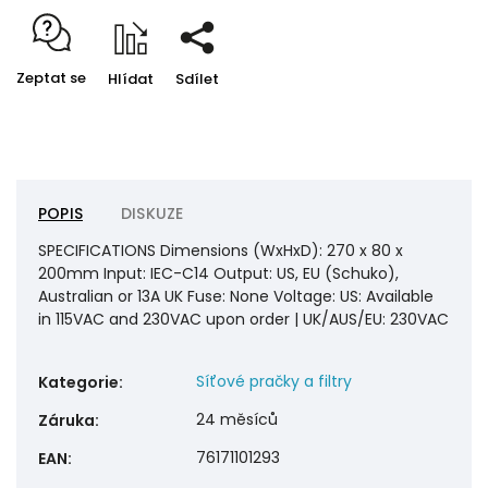
Zeptat se
Hlídat
Sdílet
POPIS
DISKUZE
SPECIFICATIONS Dimensions (WxHxD): 270 x 80 x
200mm Input: IEC-C14 Output: US, EU (Schuko),
Australian or 13A UK Fuse: None Voltage: US: Available
in 115VAC and 230VAC upon order | UK/AUS/EU: 230VAC
Síťové pračky a filtry
Kategorie
:
24 měsíců
Záruka
:
76171101293
EAN
: