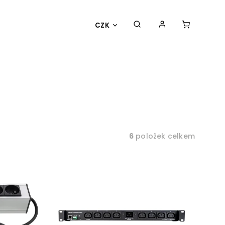
CZK
6
položek celkem