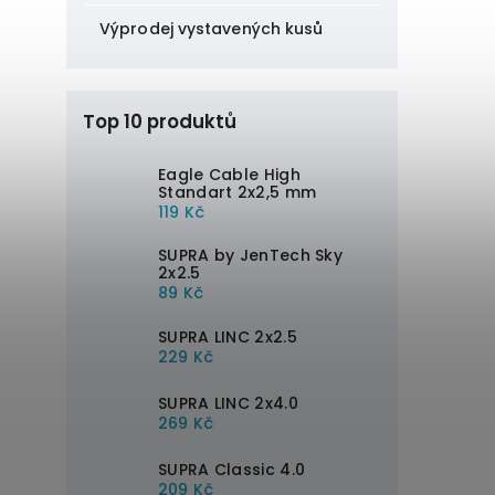
Výprodej vystavených kusů
Top 10 produktů
Eagle Cable High
Standart 2x2,5 mm
119 Kč
SUPRA by JenTech Sky
2x2.5
89 Kč
SUPRA LINC 2x2.5
229 Kč
SUPRA LINC 2x4.0
269 Kč
SUPRA Classic 4.0
209 Kč