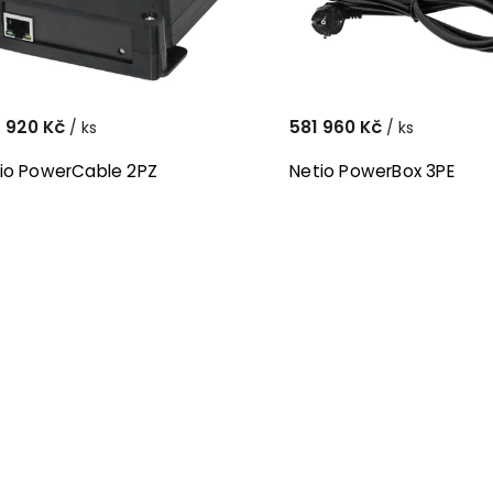
 920 Kč
581 960 Kč
/ ks
/ ks
io PowerCable 2PZ
Netio PowerBox 3PE