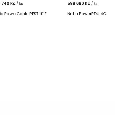
 740 Kč
598 680 Kč
/ ks
/ ks
io PowerCable REST 101E
Netio PowerPDU 4C