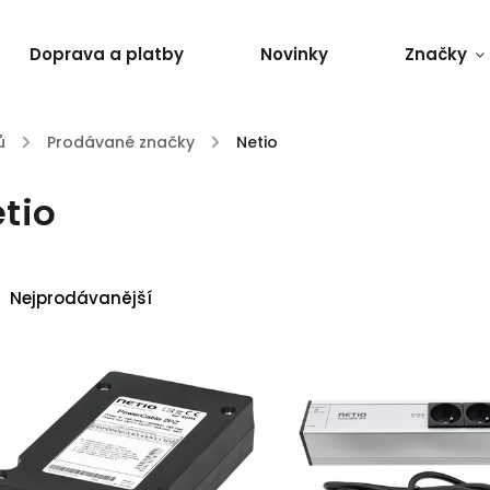
Doprava a platby
Novinky
Značky
ů
/
Prodávané značky
/
Netio
tio
Nejprodávanější
Nejlevnější
Nejdražší
Abecedně