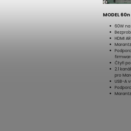
MODEL 60n 
60W na 
Bezprob
HDMI AR
Marantz
Podpora
firmwar
Čtyři p
2.1 kan
pro Mar
USB-A v
Podpora
Marantz 