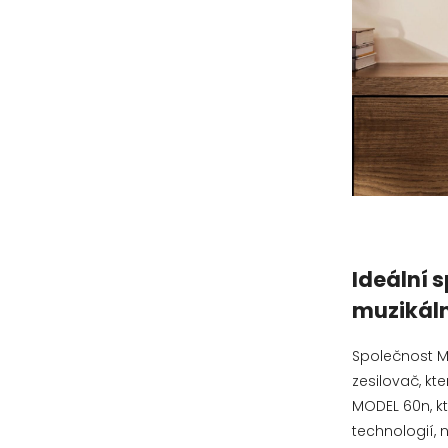
Ideální s
muzikáln
Společnost M
zesilovač, kt
MODEL 60n, kt
technologií, 