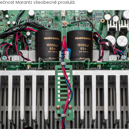
olečnost Marantz všeobecně proslulá.