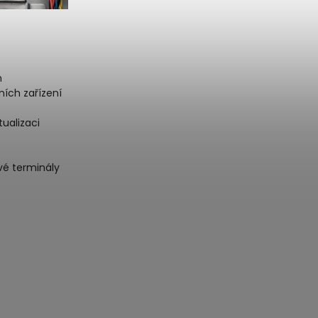
h
ích zařízení
ualizaci
vé terminály