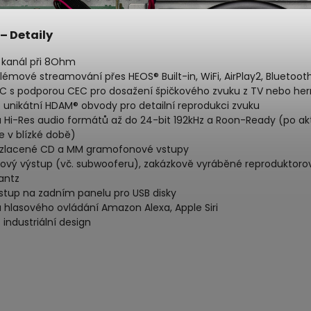
– Detaily
kanál při 8Ohm
lémové streamování přes HEOS® Built-in, WiFi, AirPlay2, Bluetoot
C s podporou CEC pro dosažení špičkového zvuku z TV nebo hern
 unikátní HDAM® obvody pro detailní reprodukci zvuku
 Hi-Res audio formátů až do 24-bit 192kHz a Roon-Ready (po akt
e v blízké době)
ozlacené CD a MM gramofonové vstupy
álový výstup (vč. subwooferu), zakázkově vyráběné reproduktoro
antz
stup na zadním panelu pro USB disky
 hlasového ovládání Amazon Alexa, Apple Siri
industriální design