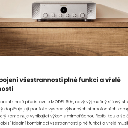
pojení všestrannosti plné funkcí a vřelé
osti
arantz hrdě představuje MODEL 60n, nový výjimečný síťový s
erý doplňuje její portfolio vysoce výkonných stereofonních ko
erý kombinuje vynikající výkon s mimořádnou flexibilitou a šp
nabízí ideální kombinaci všestrannosti plné funkcí a vřelé muzik