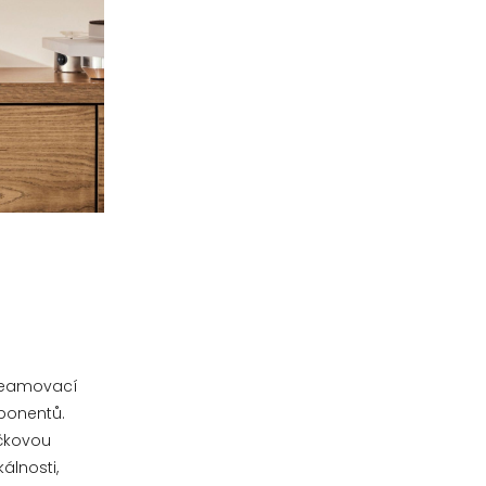
treamovací
mponentů.
ičkovou
álnosti,